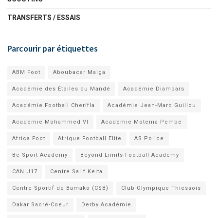
TRANSFERTS / ESSAIS
Parcourir par étiquettes
ABM Foot
Aboubacar Maiga
Académie des Étoiles du Mandé
Académie Diambars
Académie Football Cherifla
Académie Jean-Marc Guillou
Académie Mohammed VI
Académie Motema Pembe
Africa Foot
Afrique Football Elite
AS Police
Be Sport Academy
Beyond Limits Football Academy
CAN U17
Centre Salif Keita
Centre Sportif de Bamako (CSB)
Club Olympique Thiessois
Dakar Sacré-Coeur
Derby Académie