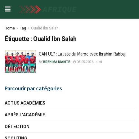
Home
Tag
Oualid Ibn Salah
Étiquette :
Oualid Ibn Salah
CAN U17 : La liste du Maroc avec Ibrahim Rabbaj
BY
BREHIMA DIAKITÉ
08.05.2026
0
Parcourir par catégories
ACTUS ACADÉMIES
APRÈS L’ACADÉMIE
DÉTECTION
SCOUTING