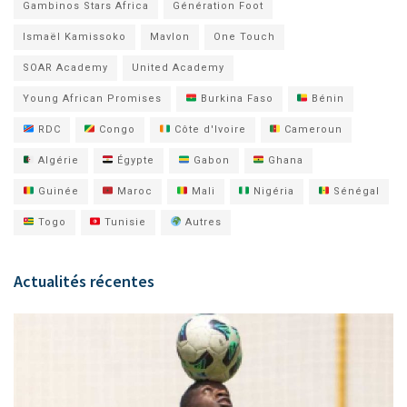
Gambinos Stars Africa
Génération Foot
Ismaël Kamissoko
Mavlon
One Touch
SOAR Academy
United Academy
Young African Promises
Burkina Faso
Bénin
RDC
Congo
Côte d'Ivoire
Cameroun
Algérie
Égypte
Gabon
Ghana
Guinée
Maroc
Mali
Nigéria
Sénégal
Togo
Tunisie
Autres
Actualités récentes