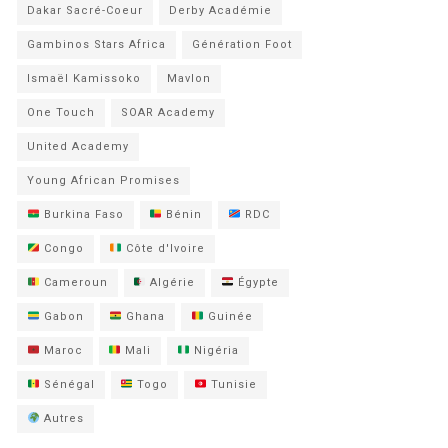
Dakar Sacré-Coeur
Derby Académie
Gambinos Stars Africa
Génération Foot
Ismaël Kamissoko
Mavlon
One Touch
SOAR Academy
United Academy
Young African Promises
Burkina Faso
Bénin
RDC
Congo
Côte d'Ivoire
Cameroun
Algérie
Égypte
Gabon
Ghana
Guinée
Maroc
Mali
Nigéria
Sénégal
Togo
Tunisie
Autres