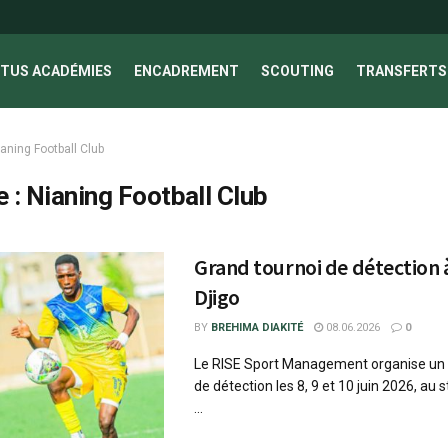
TUS ACADÉMIES
ENCADREMENT
SCOUTING
TRANSFERTS 
aning Football Club
e :
Nianing Football Club
Grand tournoi de détection 
Djigo
BY
BREHIMA DIAKITÉ
08.06.2026
0
Le RISE Sport Management organise un 
de détection les 8, 9 et 10 juin 2026, au
...