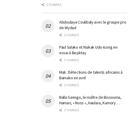
0 SHARES
Abdoulaye Coulibaly avec le groupe pro
de Wydad
0 SHARES
Paul Salako et Nsikak Udo-Isong en
essai à Beşiktaş
0 SHARES
Mali : Détections de talents africains à
Bamako en avril
0 SHARES
Balla Sanogo, le maître de Bissouma,
Hamari, « Noss », Haidara, Kamory…
0 SHARES