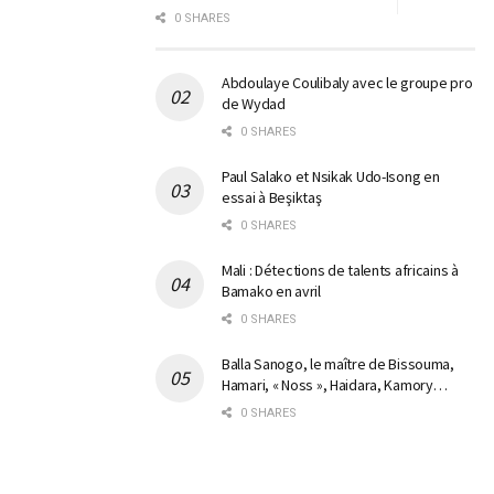
0 SHARES
Abdoulaye Coulibaly avec le groupe pro
de Wydad
0 SHARES
Paul Salako et Nsikak Udo-Isong en
essai à Beşiktaş
0 SHARES
Mali : Détections de talents africains à
Bamako en avril
0 SHARES
Balla Sanogo, le maître de Bissouma,
Hamari, « Noss », Haidara, Kamory…
0 SHARES