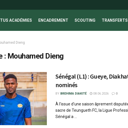
TUS ACADÉMIES
ENCADREMENT
SCOUTING
TRANSFERTS 
ouhamed Dieng
e :
Mouhamed Dieng
Sénégal (L1) : Gueye, Diakha
nominés
BY
BREHIMA DIAKITÉ
08.06.2026
0
À l'issue d'une saison âprement disputée,
sacre de Teungueth FC, la Ligue Profess
Sénégal a ...