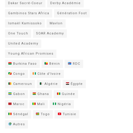
Dakar Sacré-Coeur
Derby Académie
Gambinos Stars Africa
Génération Foot
Ismaël Kamissoko
Mavlon
One Touch
SOAR Academy
United Academy
Young African Promises
Burkina Faso
Bénin
RDC
Congo
Côte d'Ivoire
Cameroun
Algérie
Égypte
Gabon
Ghana
Guinée
Maroc
Mali
Nigéria
Sénégal
Togo
Tunisie
Autres