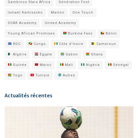
Gambinos Stars Africa
Génération Foot
Ismaël Kamissoko
Mavlon
One Touch
SOAR Academy
United Academy
Young African Promises
Burkina Faso
Bénin
RDC
Congo
Côte d'Ivoire
Cameroun
Algérie
Égypte
Gabon
Ghana
Guinée
Maroc
Mali
Nigéria
Sénégal
Togo
Tunisie
Autres
Actualités récentes