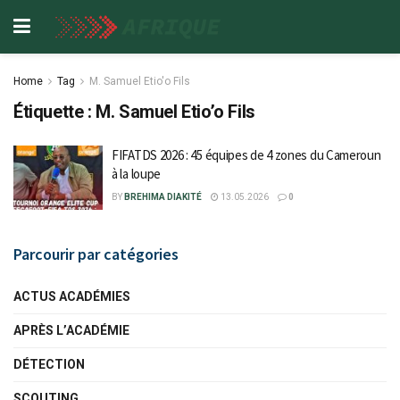
Home
Tag
M. Samuel Etio'o Fils
Étiquette :
M. Samuel Etio’o Fils
FIFATDS 2026 : 45 équipes de 4 zones du Cameroun
à la loupe
BY
BREHIMA DIAKITÉ
13.05.2026
0
Parcourir par catégories
ACTUS ACADÉMIES
APRÈS L’ACADÉMIE
DÉTECTION
SCOUTING