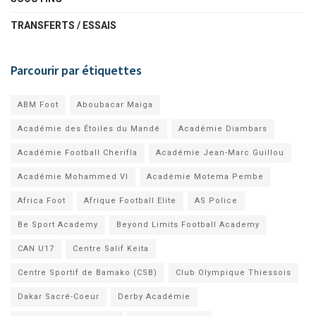
TRANSFERTS / ESSAIS
Parcourir par étiquettes
ABM Foot
Aboubacar Maiga
Académie des Étoiles du Mandé
Académie Diambars
Académie Football Cherifla
Académie Jean-Marc Guillou
Académie Mohammed VI
Académie Motema Pembe
Africa Foot
Afrique Football Elite
AS Police
Be Sport Academy
Beyond Limits Football Academy
CAN U17
Centre Salif Keita
Centre Sportif de Bamako (CSB)
Club Olympique Thiessois
Dakar Sacré-Coeur
Derby Académie