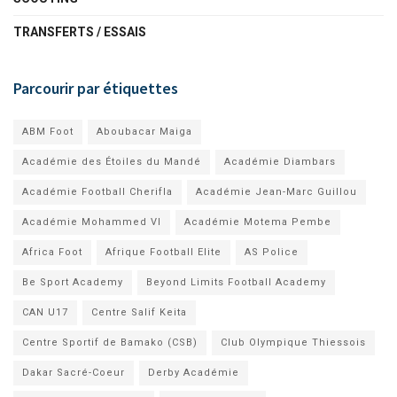
TRANSFERTS / ESSAIS
Parcourir par étiquettes
ABM Foot
Aboubacar Maiga
Académie des Étoiles du Mandé
Académie Diambars
Académie Football Cherifla
Académie Jean-Marc Guillou
Académie Mohammed VI
Académie Motema Pembe
Africa Foot
Afrique Football Elite
AS Police
Be Sport Academy
Beyond Limits Football Academy
CAN U17
Centre Salif Keita
Centre Sportif de Bamako (CSB)
Club Olympique Thiessois
Dakar Sacré-Coeur
Derby Académie