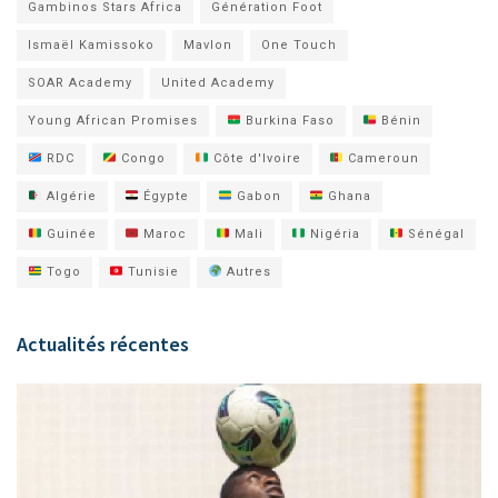
Gambinos Stars Africa
Génération Foot
Ismaël Kamissoko
Mavlon
One Touch
SOAR Academy
United Academy
Young African Promises
Burkina Faso
Bénin
RDC
Congo
Côte d'Ivoire
Cameroun
Algérie
Égypte
Gabon
Ghana
Guinée
Maroc
Mali
Nigéria
Sénégal
Togo
Tunisie
Autres
Actualités récentes