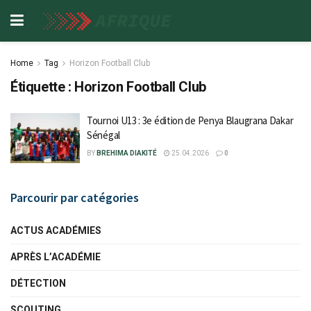
Home
Tag
Horizon Football Club
Étiquette :
Horizon Football Club
Tournoi U13 : 3e édition de Penya Blaugrana Dakar
Sénégal
BY
BREHIMA DIAKITÉ
25.04.2026
0
Parcourir par catégories
ACTUS ACADÉMIES
APRÈS L’ACADÉMIE
DÉTECTION
SCOUTING