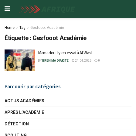
Home
Tag
Gesfooot Académie
Étiquette :
Gesfooot Académie
Mamadou Ly en essai à Al Wasl
BY
BREHIMA DIAKITÉ
24.04.2026
0
Parcourir par catégories
ACTUS ACADÉMIES
APRÈS L’ACADÉMIE
DÉTECTION
SCOUTING