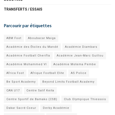
TRANSFERTS / ESSAIS
Parcourir par étiquettes
ABM Foot
Aboubacar Maiga
Académie des Étoiles du Mandé
Académie Diambars
Académie Football Cherifla
Académie Jean-Marc Guillou
Académie Mohammed VI
Académie Motema Pembe
Africa Foot
Afrique Football Elite
AS Police
Be Sport Academy
Beyond Limits Football Academy
CAN U17
Centre Salif Keita
Centre Sportif de Bamako (CSB)
Club Olympique Thiessois
Dakar Sacré-Coeur
Derby Académie