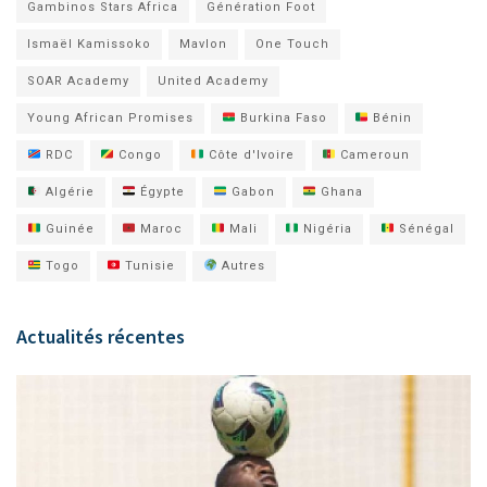
Gambinos Stars Africa
Génération Foot
Ismaël Kamissoko
Mavlon
One Touch
SOAR Academy
United Academy
Young African Promises
Burkina Faso
Bénin
RDC
Congo
Côte d'Ivoire
Cameroun
Algérie
Égypte
Gabon
Ghana
Guinée
Maroc
Mali
Nigéria
Sénégal
Togo
Tunisie
Autres
Actualités récentes