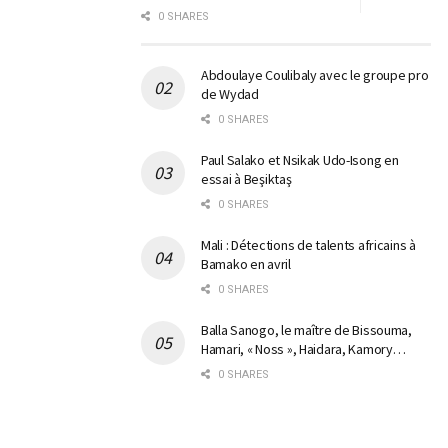
0 SHARES
Abdoulaye Coulibaly avec le groupe pro
de Wydad
0 SHARES
Paul Salako et Nsikak Udo-Isong en
essai à Beşiktaş
0 SHARES
Mali : Détections de talents africains à
Bamako en avril
0 SHARES
Balla Sanogo, le maître de Bissouma,
Hamari, « Noss », Haidara, Kamory…
0 SHARES