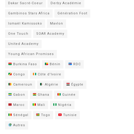
Dakar Sacré-Coeur
Derby Académie
Gambinos Stars Africa
Génération Foot
Ismaël Kamissoko
Mavlon
One Touch
SOAR Academy
United Academy
Young African Promises
Burkina Faso
Bénin
RDC
Congo
Côte d'Ivoire
Cameroun
Algérie
Égypte
Gabon
Ghana
Guinée
Maroc
Mali
Nigéria
Sénégal
Togo
Tunisie
Autres