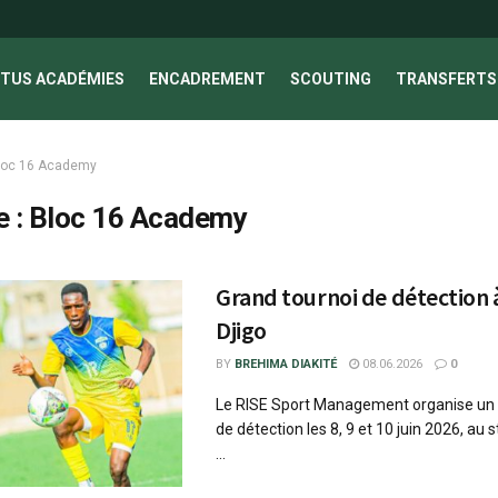
TUS ACADÉMIES
ENCADREMENT
SCOUTING
TRANSFERTS 
loc 16 Academy
e :
Bloc 16 Academy
Grand tournoi de détection 
Djigo
BY
BREHIMA DIAKITÉ
08.06.2026
0
Le RISE Sport Management organise un 
de détection les 8, 9 et 10 juin 2026, au
...