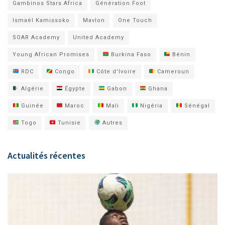
Gambinos Stars Africa
Génération Foot
Ismaël Kamissoko
Mavlon
One Touch
SOAR Academy
United Academy
Young African Promises
Burkina Faso
Bénin
RDC
Congo
Côte d'Ivoire
Cameroun
Algérie
Égypte
Gabon
Ghana
Guinée
Maroc
Mali
Nigéria
Sénégal
Togo
Tunisie
Autres
Actualités récentes