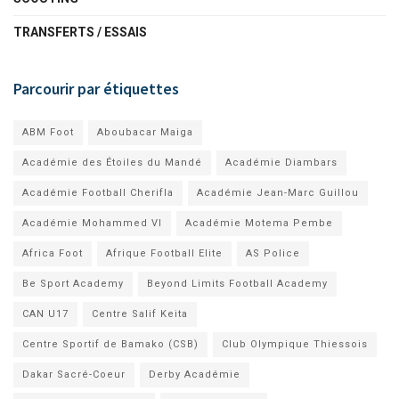
TRANSFERTS / ESSAIS
Parcourir par étiquettes
ABM Foot
Aboubacar Maiga
Académie des Étoiles du Mandé
Académie Diambars
Académie Football Cherifla
Académie Jean-Marc Guillou
Académie Mohammed VI
Académie Motema Pembe
Africa Foot
Afrique Football Elite
AS Police
Be Sport Academy
Beyond Limits Football Academy
CAN U17
Centre Salif Keita
Centre Sportif de Bamako (CSB)
Club Olympique Thiessois
Dakar Sacré-Coeur
Derby Académie