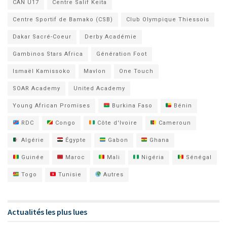
CAN U17
Centre Salif Keita
Centre Sportif de Bamako (CSB)
Club Olympique Thiessois
Dakar Sacré-Coeur
Derby Académie
Gambinos Stars Africa
Génération Foot
Ismaël Kamissoko
Mavlon
One Touch
SOAR Academy
United Academy
Young African Promises
Burkina Faso
Bénin
RDC
Congo
Côte d'Ivoire
Cameroun
Algérie
Égypte
Gabon
Ghana
Guinée
Maroc
Mali
Nigéria
Sénégal
Togo
Tunisie
Autres
Actualités les plus lues