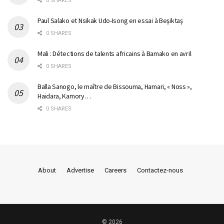
0 SHARES
Paul Salako et Nsikak Udo-Isong en essai à Beşiktaş
0 SHARES
Mali : Détections de talents africains à Bamako en avril
0 SHARES
Balla Sanogo, le maître de Bissouma, Hamari, « Noss »,
Haidara, Kamory…
0 SHARES
About
Advertise
Careers
Contactez-nous
© 2026