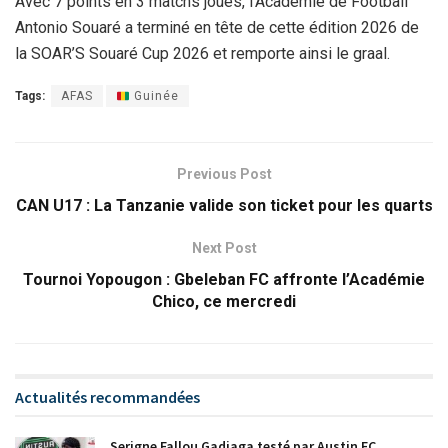
Avec 7 points en 3 matchs joués, l’Académie de Football
Antonio Souaré a terminé en tête de cette édition 2026 de
la SOAR’S Souaré Cup 2026 et remporte ainsi le graal.
Tags:
AFAS
Guinée
Previous Post
CAN U17 : La Tanzanie valide son ticket pour les quarts
Next Post
Tournoi Yopougon : Gbeleban FC affronte l’Académie
Chico, ce mercredi
Actualités recommandées
Serigne Fallou Gadiaga testé par Austin FC