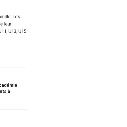
mille. Les
e leur
 U11, U13, U15
Académie
nts à