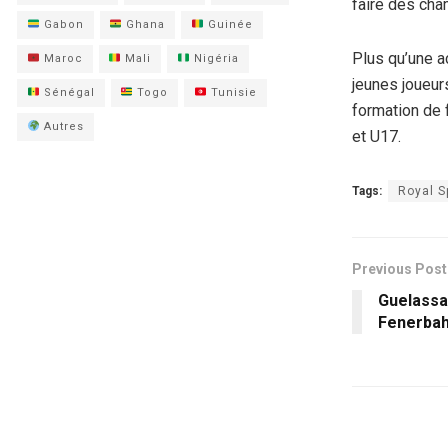
faire des ch
Gabon
Ghana
Guinée
Plus qu’une 
Maroc
Mali
Nigéria
jeunes joueurs
Sénégal
Togo
Tunisie
formation de 
Autres
et U17.
Tags:
Royal S
Previous Post
Guelassa
Fenerba