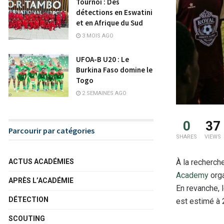
Tournoi : Des
détections en Eswatini
et en Afrique du Sud
3 MOIS AGO
UFOA-B U20 : Le
Burkina Faso domine le
Togo
2 SEMAINES AGO
0
37
Parcourir par catégories
SHARES
VIEWS
À la recherch
ACTUS ACADÉMIES
Academy
orga
APRÈS L’ACADÉMIE
En revanche, l
DÉTECTION
est estimé à 
SCOUTING