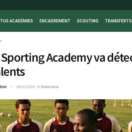
TUS ACADÉMIES
ENCADREMENT
SCOUTING
TRANSFERTS 
on
 Sporting Academy va déte
alents
kité
28.05.2026
in
Détection