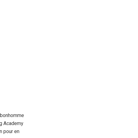
it bonhomme
ing Academy
n pour en