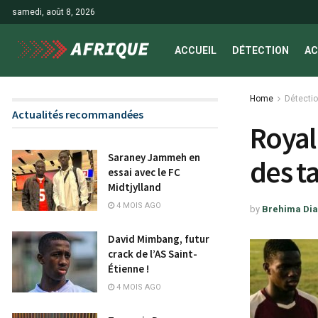
samedi, août 8, 2026
ACCUEIL
DÉTECTION
AC
Home
Détecti
Actualités recommandées
Royal
Saraney Jammeh en
des t
essai avec le FC
Midtjylland
4 MOIS AGO
by
Brehima Dia
David Mimbang, futur
crack de l’AS Saint-
Étienne !
4 MOIS AGO