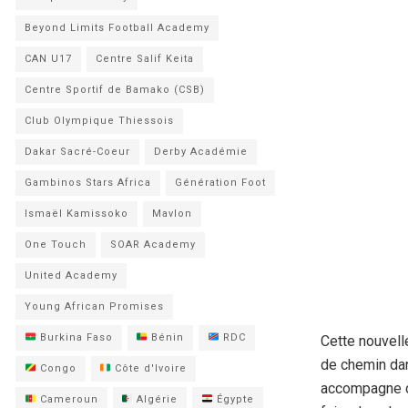
Beyond Limits Football Academy
CAN U17
Centre Salif Keita
Centre Sportif de Bamako (CSB)
Club Olympique Thiessois
Dakar Sacré-Coeur
Derby Académie
Gambinos Stars Africa
Génération Foot
Ismaël Kamissoko
Mavlon
One Touch
SOAR Academy
United Academy
Young African Promises
Burkina Faso
Bénin
RDC
Cette nouvell
de chemin dan
Congo
Côte d'Ivoire
accompagne c
Cameroun
Algérie
Égypte