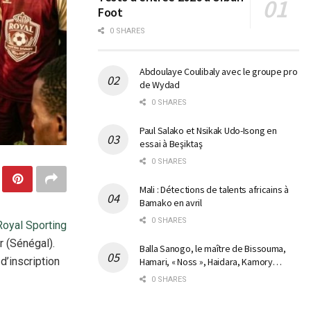
Foot
0 SHARES
Abdoulaye Coulibaly avec le groupe pro
de Wydad
0 SHARES
Paul Salako et Nsikak Udo-Isong en
essai à Beşiktaş
0 SHARES
Mali : Détections de talents africains à
Bamako en avril
0 SHARES
Royal Sporting
r (Sénégal).
Balla Sanogo, le maître de Bissouma,
d’inscription
Hamari, « Noss », Haidara, Kamory…
0 SHARES