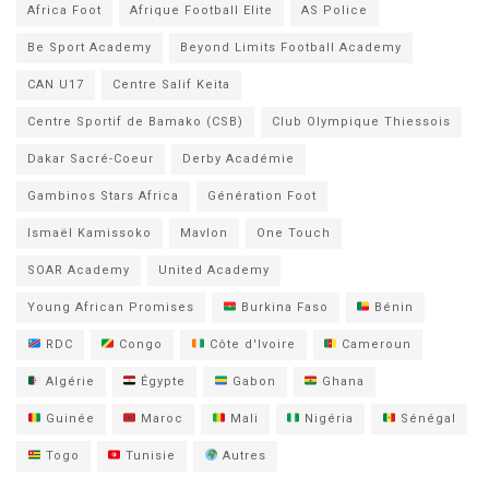
Africa Foot
Afrique Football Elite
AS Police
Be Sport Academy
Beyond Limits Football Academy
CAN U17
Centre Salif Keita
Centre Sportif de Bamako (CSB)
Club Olympique Thiessois
Dakar Sacré-Coeur
Derby Académie
Gambinos Stars Africa
Génération Foot
Ismaël Kamissoko
Mavlon
One Touch
SOAR Academy
United Academy
Young African Promises
Burkina Faso
Bénin
RDC
Congo
Côte d'Ivoire
Cameroun
Algérie
Égypte
Gabon
Ghana
Guinée
Maroc
Mali
Nigéria
Sénégal
Togo
Tunisie
Autres