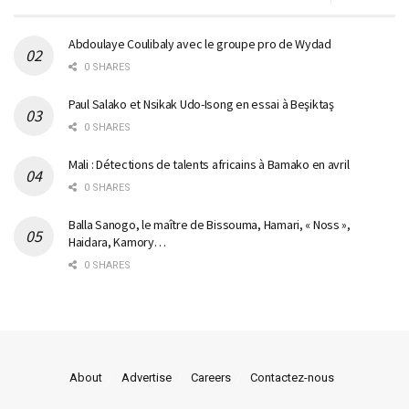
Abdoulaye Coulibaly avec le groupe pro de Wydad
0 SHARES
Paul Salako et Nsikak Udo-Isong en essai à Beşiktaş
0 SHARES
Mali : Détections de talents africains à Bamako en avril
0 SHARES
Balla Sanogo, le maître de Bissouma, Hamari, « Noss »,
Haidara, Kamory…
0 SHARES
About
Advertise
Careers
Contactez-nous