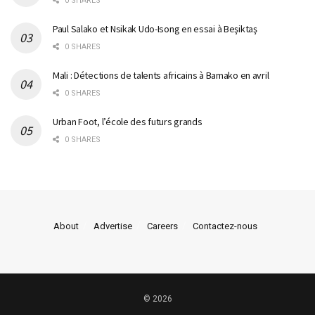
0 SHARES
Paul Salako et Nsikak Udo-Isong en essai à Beşiktaş
0 SHARES
Mali : Détections de talents africains à Bamako en avril
0 SHARES
Urban Foot, l’école des futurs grands
0 SHARES
About
Advertise
Careers
Contactez-nous
© 2026