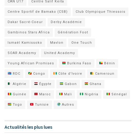
CAN U17
Centre Salif Keita
Centre Sportif de Bamako (CSB)
Club Olympique Thiessois
Dakar Sacré-Coeur
Derby Académie
Gambinos Stars Africa
Génération Foot
Ismaël Kamissoko
Mavlon
One Touch
SOAR Academy
United Academy
Young African Promises
Burkina Faso
Bénin
RDC
Congo
Côte d'Ivoire
Cameroun
Algérie
Égypte
Gabon
Ghana
Guinée
Maroc
Mali
Nigéria
Sénégal
Togo
Tunisie
Autres
Actualités les plus lues