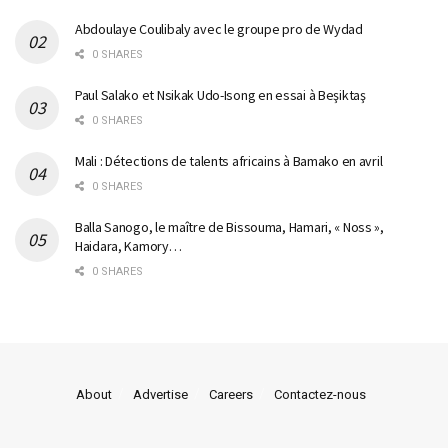
Abdoulaye Coulibaly avec le groupe pro de Wydad
0 SHARES
Paul Salako et Nsikak Udo-Isong en essai à Beşiktaş
0 SHARES
Mali : Détections de talents africains à Bamako en avril
0 SHARES
Balla Sanogo, le maître de Bissouma, Hamari, « Noss »,
Haidara, Kamory…
0 SHARES
About
Advertise
Careers
Contactez-nous