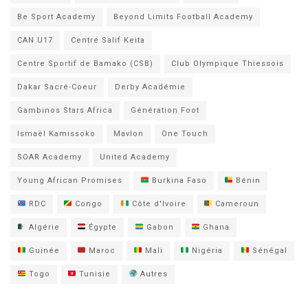
Be Sport Academy
Beyond Limits Football Academy
CAN U17
Centre Salif Keita
Centre Sportif de Bamako (CSB)
Club Olympique Thiessois
Dakar Sacré-Coeur
Derby Académie
Gambinos Stars Africa
Génération Foot
Ismaël Kamissoko
Mavlon
One Touch
SOAR Academy
United Academy
Young African Promises
Burkina Faso
Bénin
RDC
Congo
Côte d'Ivoire
Cameroun
Algérie
Égypte
Gabon
Ghana
Guinée
Maroc
Mali
Nigéria
Sénégal
Togo
Tunisie
Autres