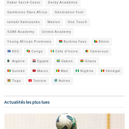
Dakar Sacré-Coeur
Derby Académie
Gambinos Stars Africa
Génération Foot
Ismaël Kamissoko
Mavlon
One Touch
SOAR Academy
United Academy
Young African Promises
Burkina Faso
Bénin
RDC
Congo
Côte d'Ivoire
Cameroun
Algérie
Égypte
Gabon
Ghana
Guinée
Maroc
Mali
Nigéria
Sénégal
Togo
Tunisie
Autres
Actualités les plus lues