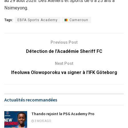
au 29 août 2026. Des Ateliers et Sports de 6 à 25 ans à
Nsimeyong.
Tags:
EBFA Sports Academy
Cameroun
Previous Post
Détection de l’Académie Sheriff FC
Next Post
Ifeoluwa Olowoporoku va signer à l’IFK Göteborg
Actualités recommandées
Thando rejoint le PSG Academy Pro
3 MOIS AGO