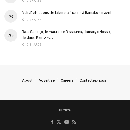
0 SHARES
Mali : Détections de talents africains à Bamako en avril
0 SHARES
Balla Sanogo, le maître de Bissouma, Hamari, « Noss »,
Haidara, Kamory…
0 SHARES
About
Advertise
Careers
Contactez-nous
© 2026