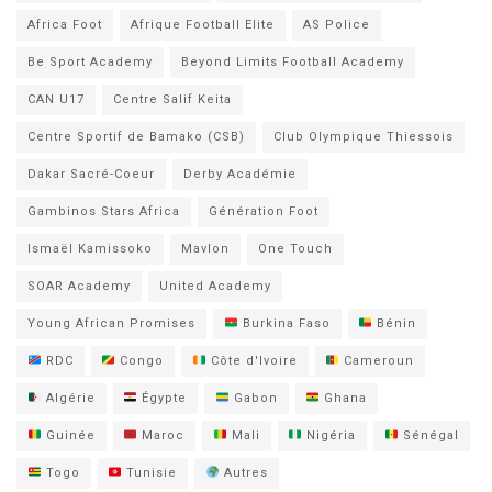
Africa Foot
Afrique Football Elite
AS Police
Be Sport Academy
Beyond Limits Football Academy
CAN U17
Centre Salif Keita
Centre Sportif de Bamako (CSB)
Club Olympique Thiessois
Dakar Sacré-Coeur
Derby Académie
Gambinos Stars Africa
Génération Foot
Ismaël Kamissoko
Mavlon
One Touch
SOAR Academy
United Academy
Young African Promises
Burkina Faso
Bénin
RDC
Congo
Côte d'Ivoire
Cameroun
Algérie
Égypte
Gabon
Ghana
Guinée
Maroc
Mali
Nigéria
Sénégal
Togo
Tunisie
Autres