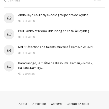
0 SHARES
Abdoulaye Coulibaly avec le groupe pro de Wydad
0 SHARES
Paul Salako et Nsikak Udo-Isong en essai à Beşiktaş
0 SHARES
Mali : Détections de talents africains à Bamako en avril
0 SHARES
Balla Sanogo, le maître de Bissouma, Hamari, « Noss »,
Haidara, Kamory…
0 SHARES
About
Advertise
Careers
Contactez-nous