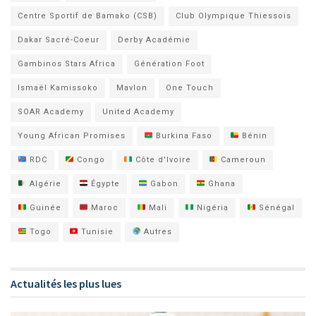
Centre Sportif de Bamako (CSB)
Club Olympique Thiessois
Dakar Sacré-Coeur
Derby Académie
Gambinos Stars Africa
Génération Foot
Ismaël Kamissoko
Mavlon
One Touch
SOAR Academy
United Academy
Young African Promises
Burkina Faso
Bénin
RDC
Congo
Côte d'Ivoire
Cameroun
Algérie
Égypte
Gabon
Ghana
Guinée
Maroc
Mali
Nigéria
Sénégal
Togo
Tunisie
Autres
Actualités les plus lues