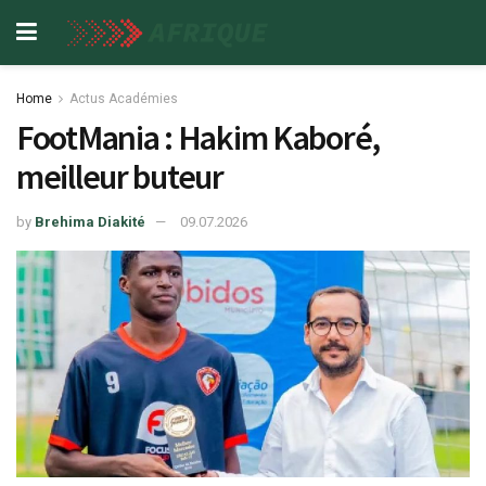
Home
Actus Académies
FootMania : Hakim Kaboré,
meilleur buteur
by
Brehima Diakité
09.07.2026