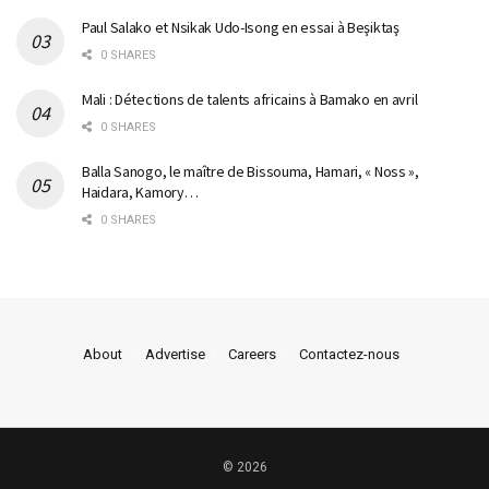
Paul Salako et Nsikak Udo-Isong en essai à Beşiktaş
0 SHARES
Mali : Détections de talents africains à Bamako en avril
0 SHARES
Balla Sanogo, le maître de Bissouma, Hamari, « Noss »,
Haidara, Kamory…
0 SHARES
About
Advertise
Careers
Contactez-nous
© 2026