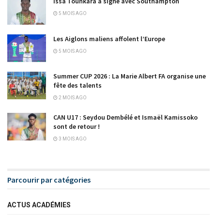
Issa Tounkara a signé avec Southampton
5 MOIS AGO
Les Aiglons maliens affolent l’Europe
5 MOIS AGO
Summer CUP 2026 : La Marie Albert FA organise une
fête des talents
2 MOIS AGO
CAN U17 : Seydou Dembélé et Ismaël Kamissoko
sont de retour !
3 MOIS AGO
Parcourir par catégories
ACTUS ACADÉMIES