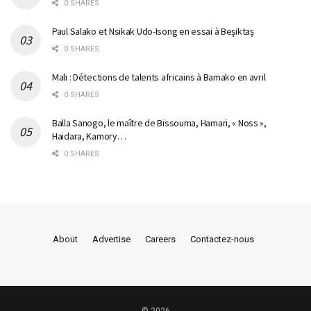
0 SHARES
Paul Salako et Nsikak Udo-Isong en essai à Beşiktaş
0 SHARES
Mali : Détections de talents africains à Bamako en avril
0 SHARES
Balla Sanogo, le maître de Bissouma, Hamari, « Noss »,
Haidara, Kamory…
0 SHARES
About
Advertise
Careers
Contactez-nous
© 2026