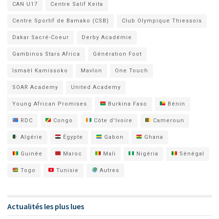
CAN U17
Centre Salif Keita
Centre Sportif de Bamako (CSB)
Club Olympique Thiessois
Dakar Sacré-Coeur
Derby Académie
Gambinos Stars Africa
Génération Foot
Ismaël Kamissoko
Mavlon
One Touch
SOAR Academy
United Academy
Young African Promises
Burkina Faso
Bénin
RDC
Congo
Côte d'Ivoire
Cameroun
Algérie
Égypte
Gabon
Ghana
Guinée
Maroc
Mali
Nigéria
Sénégal
Togo
Tunisie
Autres
Actualités les plus lues