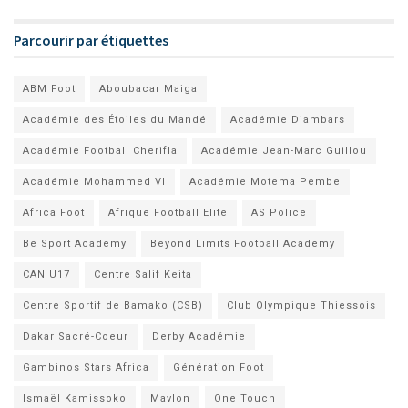
Parcourir par étiquettes
ABM Foot
Aboubacar Maiga
Académie des Étoiles du Mandé
Académie Diambars
Académie Football Cherifla
Académie Jean-Marc Guillou
Académie Mohammed VI
Académie Motema Pembe
Africa Foot
Afrique Football Elite
AS Police
Be Sport Academy
Beyond Limits Football Academy
CAN U17
Centre Salif Keita
Centre Sportif de Bamako (CSB)
Club Olympique Thiessois
Dakar Sacré-Coeur
Derby Académie
Gambinos Stars Africa
Génération Foot
Ismaël Kamissoko
Mavlon
One Touch