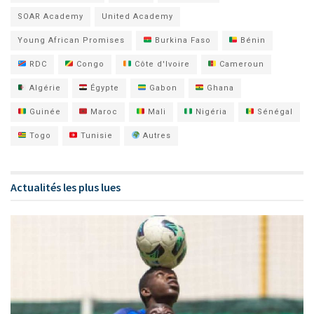
SOAR Academy
United Academy
Young African Promises
Burkina Faso
Bénin
RDC
Congo
Côte d'Ivoire
Cameroun
Algérie
Égypte
Gabon
Ghana
Guinée
Maroc
Mali
Nigéria
Sénégal
Togo
Tunisie
Autres
Actualités les plus lues