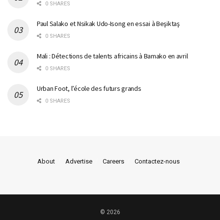
0 SHARES
Paul Salako et Nsikak Udo-Isong en essai à Beşiktaş
0 SHARES
Mali : Détections de talents africains à Bamako en avril
0 SHARES
Urban Foot, l’école des futurs grands
0 SHARES
About
Advertise
Careers
Contactez-nous
© 2026