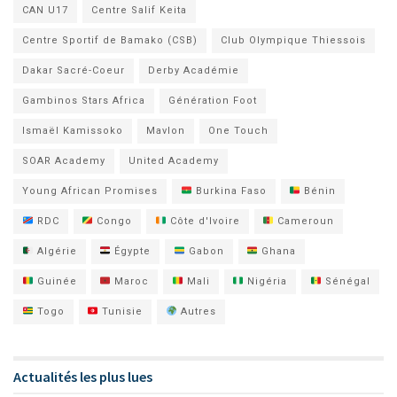
CAN U17
Centre Salif Keita
Centre Sportif de Bamako (CSB)
Club Olympique Thiessois
Dakar Sacré-Coeur
Derby Académie
Gambinos Stars Africa
Génération Foot
Ismaël Kamissoko
Mavlon
One Touch
SOAR Academy
United Academy
Young African Promises
Burkina Faso
Bénin
RDC
Congo
Côte d'Ivoire
Cameroun
Algérie
Égypte
Gabon
Ghana
Guinée
Maroc
Mali
Nigéria
Sénégal
Togo
Tunisie
Autres
Actualités les plus lues