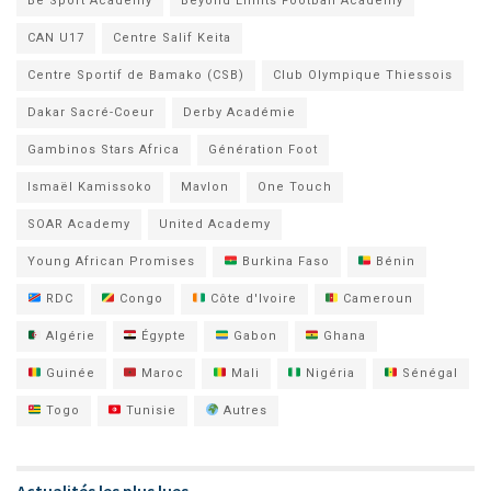
Be Sport Academy
Beyond Limits Football Academy
CAN U17
Centre Salif Keita
Centre Sportif de Bamako (CSB)
Club Olympique Thiessois
Dakar Sacré-Coeur
Derby Académie
Gambinos Stars Africa
Génération Foot
Ismaël Kamissoko
Mavlon
One Touch
SOAR Academy
United Academy
Young African Promises
Burkina Faso
Bénin
RDC
Congo
Côte d'Ivoire
Cameroun
Algérie
Égypte
Gabon
Ghana
Guinée
Maroc
Mali
Nigéria
Sénégal
Togo
Tunisie
Autres
Actualités les plus lues