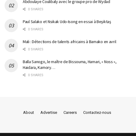
Abdoulaye Coulibaly avec le groupe pro de Wydad
0 SHARES
Paul Salako et Nsikak Udo-Isong en essai à Beşiktaş
0 SHARES
Mali : Détections de talents africains à Bamako en avril
0 SHARES
Balla Sanogo, le maître de Bissouma, Hamari, « Noss »,
Haidara, Kamory…
0 SHARES
About
Advertise
Careers
Contactez-nous