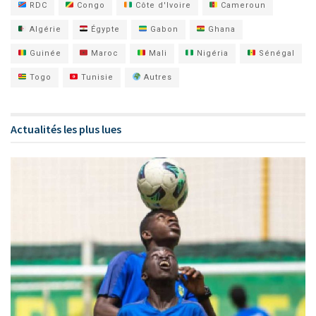
RDC
Congo
Côte d'Ivoire
Cameroun
Algérie
Égypte
Gabon
Ghana
Guinée
Maroc
Mali
Nigéria
Sénégal
Togo
Tunisie
Autres
Actualités les plus lues