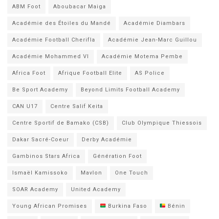
ABM Foot
Aboubacar Maiga
Académie des Étoiles du Mandé
Académie Diambars
Académie Football Cherifla
Académie Jean-Marc Guillou
Académie Mohammed VI
Académie Motema Pembe
Africa Foot
Afrique Football Elite
AS Police
Be Sport Academy
Beyond Limits Football Academy
CAN U17
Centre Salif Keita
Centre Sportif de Bamako (CSB)
Club Olympique Thiessois
Dakar Sacré-Coeur
Derby Académie
Gambinos Stars Africa
Génération Foot
Ismaël Kamissoko
Mavlon
One Touch
SOAR Academy
United Academy
Young African Promises
Burkina Faso
Bénin