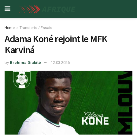
Home
Transferts / Essais
Adama Koné rejoint le MFK
Karviná
by
Brehima Diakité
12.03.2026