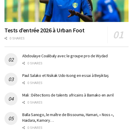
Tests d’entrée 2026 à Urban Foot
0 SHARES
Abdoulaye Coulibaly avec le groupe pro de Wydad
0 SHARES
Paul Salako et Nsikak Udo-Isong en essai à Beşiktaş
0 SHARES
Mali : Détections de talents africains à Bamako en avril
0 SHARES
Balla Sanogo, le maître de Bissouma, Hamari, « Noss »,
Haidara, Kamory…
0 SHARES