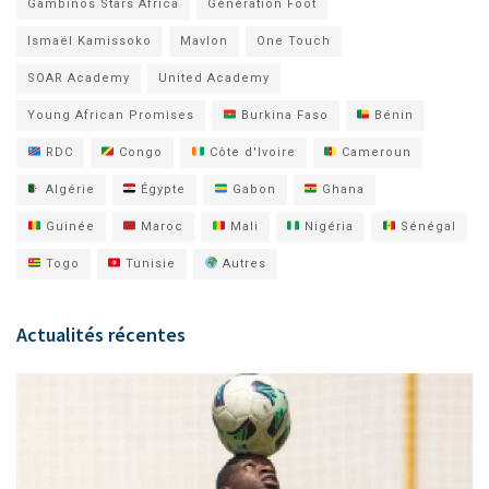
Gambinos Stars Africa
Génération Foot
Ismaël Kamissoko
Mavlon
One Touch
SOAR Academy
United Academy
Young African Promises
Burkina Faso
Bénin
RDC
Congo
Côte d'Ivoire
Cameroun
Algérie
Égypte
Gabon
Ghana
Guinée
Maroc
Mali
Nigéria
Sénégal
Togo
Tunisie
Autres
Actualités récentes