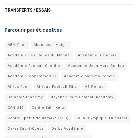
TRANSFERTS / ESSAIS
Parcourir par étiquettes
ABM Foot
Aboubacar Maiga
Académie des Étoiles du Mandé
Académie Diambars
Académie Football Cherifla
Académie Jean-Marc Guillou
Académie Mohammed VI
Académie Motema Pembe
Africa Foot
Afrique Football Elite
AS Police
Be Sport Academy
Beyond Limits Football Academy
CAN U17
Centre Salif Keita
Centre Sportif de Bamako (CSB)
Club Olympique Thiessois
Dakar Sacré-Coeur
Derby Académie