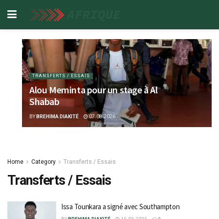
TRANSFERTS / ESSAIS
Alou Meminta pour un stage à Al
Shabab
BY
BREHIMA DIAKITÉ
07.08.2026
Home
Category
Transferts / Essais
Transferts / Essais
Issa Tounkara a signé avec Southampton