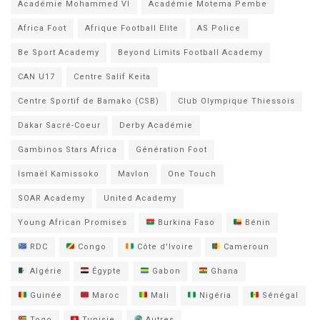
Académie Mohammed VI
Académie Motema Pembe
Africa Foot
Afrique Football Elite
AS Police
Be Sport Academy
Beyond Limits Football Academy
CAN U17
Centre Salif Keita
Centre Sportif de Bamako (CSB)
Club Olympique Thiessois
Dakar Sacré-Coeur
Derby Académie
Gambinos Stars Africa
Génération Foot
Ismaël Kamissoko
Mavlon
One Touch
SOAR Academy
United Academy
Young African Promises
Burkina Faso
Bénin
RDC
Congo
Côte d'Ivoire
Cameroun
Algérie
Égypte
Gabon
Ghana
Guinée
Maroc
Mali
Nigéria
Sénégal
Togo
Tunisie
Autres