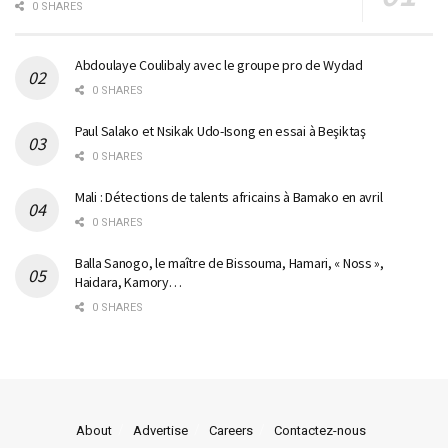
0 SHARES
Abdoulaye Coulibaly avec le groupe pro de Wydad
0 SHARES
Paul Salako et Nsikak Udo-Isong en essai à Beşiktaş
0 SHARES
Mali : Détections de talents africains à Bamako en avril
0 SHARES
Balla Sanogo, le maître de Bissouma, Hamari, « Noss »,
Haidara, Kamory…
0 SHARES
About
Advertise
Careers
Contactez-nous