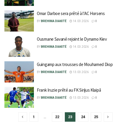
Omar Darboe sera prêté à l’AC Horsens
BY
BREHIMA DIAKITÉ
14.03.2026
0
Ousmane Savané rejoint le Dynamo Kiev
BY
BREHIMA DIAKITÉ
14.03.2026
0
Guingamp aux trousses de Mouhamed Diop
BY
BREHIMA DIAKITÉ
13.03.2026
0
Frank Iruzie prêté au FK Sirijus Klaipā
BY
BREHIMA DIAKITÉ
13.03.2026
0
1
…
22
23
24
25