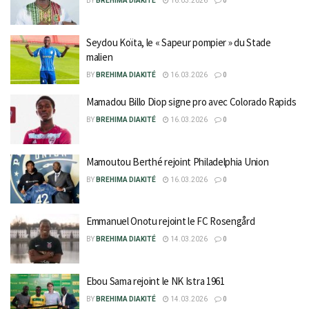
BY
BREHIMA DIAKITÉ
16.03.2026
0
Seydou Koïta, le « Sapeur pompier » du Stade
malien
BY
BREHIMA DIAKITÉ
16.03.2026
0
Mamadou Billo Diop signe pro avec Colorado Rapids
BY
BREHIMA DIAKITÉ
16.03.2026
0
Mamoutou Berthé rejoint Philadelphia Union
BY
BREHIMA DIAKITÉ
16.03.2026
0
Emmanuel Onotu rejoint le FC Rosengård
BY
BREHIMA DIAKITÉ
14.03.2026
0
Ebou Sama rejoint le NK Istra 1961
BY
BREHIMA DIAKITÉ
14.03.2026
0