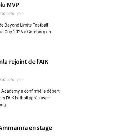
élu MVP
.07.2026
0
de Beyond Limits Football
ia Cup 2026 à Goteborg en
a rejoint de l’AIK
.07.2026
0
l Academy a confirmé le départ
s l'AIK Fotboll après avoir
ng...
b Ammamra en stage