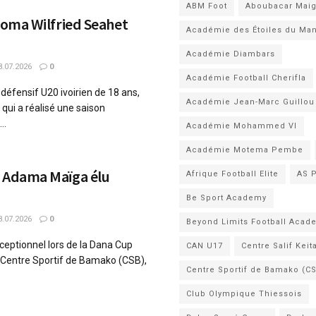
ABM Foot
Aboubacar Mai
 Roma Wilfried Seahet
Académie des Étoiles du Ma
Académie Diambars
.07.2026
0
Académie Football Cherifla
 défensif U20 ivoirien de 18 ans,
Académie Jean-Marc Guillou
qui a réalisé une saison
..
Académie Mohammed VI
Académie Motema Pembe
: Adama Maïga élu
Afrique Football Elite
AS 
Be Sport Academy
.07.2026
0
Beyond Limits Football Acad
ceptionnel lors de la Dana Cup
CAN U17
Centre Salif Keit
Centre Sportif de Bamako (CSB),
Centre Sportif de Bamako (C
Club Olympique Thiessois