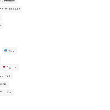
 Académie
nération Foot
y
RDC
Égypte
Guinée
éria
Tunisie