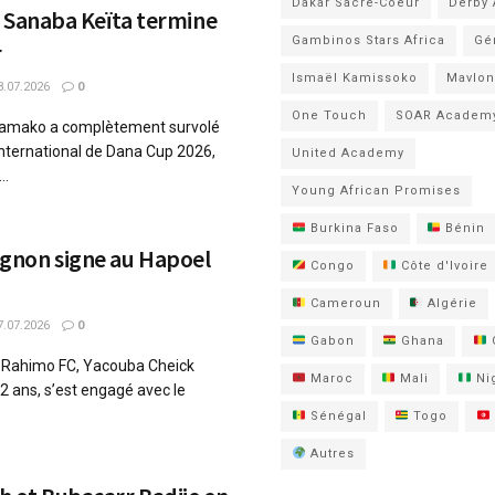
Dakar Sacré-Coeur
Derby
 Sanaba Keïta termine
Gambinos Stars Africa
Gé
r
Ismaël Kamissoko
Mavlon
.07.2026
0
One Touch
SOAR Academ
 Bamako a complètement survolé
 international de Dana Cup 2026,
United Academy
..
Young African Promises
Burkina Faso
Bénin
non signe au Hapoel
Congo
Côte d'Ivoire
Cameroun
Algérie
.07.2026
0
Gabon
Ghana
du Rahimo FC, Yacouba Cheick
Maroc
Mali
Nig
 ans, s’est engagé avec le
Sénégal
Togo
Autres