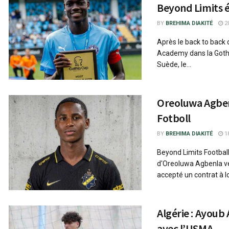
Beyond Limits 
BY
BREHIMA DIAKITÉ
20
Après le back to back 
Academy dans la Goth
Suède, le...
Oreoluwa Agbenl
Fotboll
BY
BREHIMA DIAKITÉ
18
Beyond Limits Footbal
d'Oreoluwa Agbenla ver
accepté un contrat à lo
Algérie : Ayou
avec l’USMA