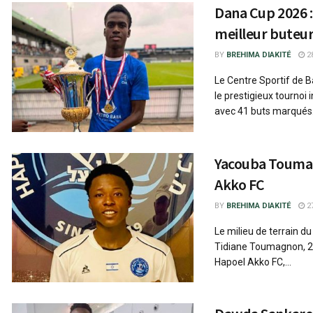
Dana Cup 2026 :
meilleur buteu
BY
BREHIMA DIAKITÉ
28
Le Centre Sportif de
le prestigieux tournoi
avec 41 buts marqués.
Yacouba Toumag
Akko FC
BY
BREHIMA DIAKITÉ
27
Le milieu de terrain 
Tidiane Toumagnon, 22
Hapoel Akko FC,...