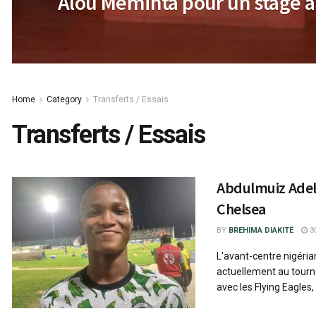
Alou Meminta pour un stage à
Home
Category
Transferts / Essais
Transferts / Essais
Abdulmuiz Adel
Chelsea
BY
BREHIMA DIAKITÉ
30
L'avant-centre nigérian
actuellement au tourn
avec les Flying Eagles,