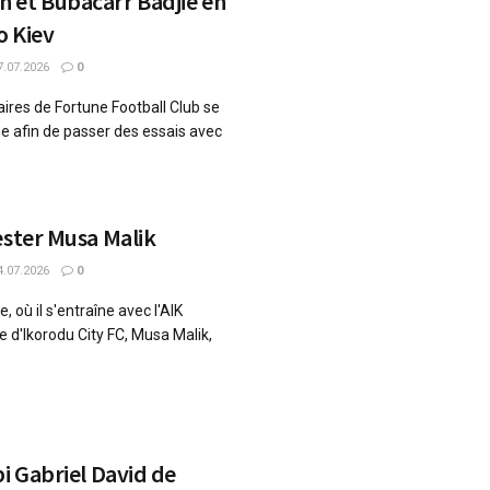
 et Bubacarr Badjie en
o Kiev
.07.2026
0
ires de Fortune Football Club se
e afin de passer des essais avec
ester Musa Malik
.07.2026
0
 où il s'entraîne avec l'AIK
ge d'Ikorodu City FC, Musa Malik,
bi Gabriel David de