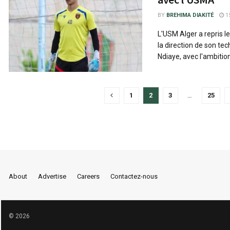
BY
BREHIMA DIAKITÉ
15
L'USM Alger a repris le
la direction de son te
Ndiaye, avec l'ambition
1
2
3
…
25
About
Advertise
Careers
Contactez-nous
© 2026