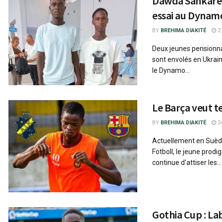
Dawda Sankareh
essai au Dynam
BY
BREHIMA DIAKITÉ
27
Deux jeunes pensionna
sont envolés en Ukrain
le Dynamo...
Le Barça veut t
BY
BREHIMA DIAKITÉ
24
Actuellement en Suède,
Fotboll, le jeune prodi
continue d'attiser les...
Gothia Cup : La