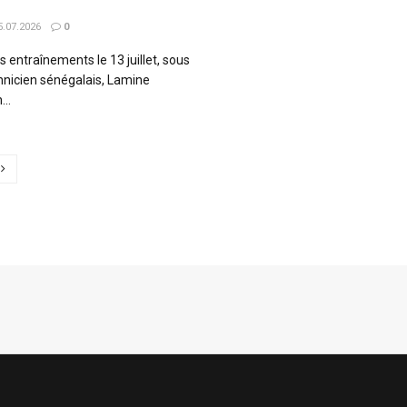
.07.2026
0
s entraînements le 13 juillet, sous
chnicien sénégalais, Lamine
...