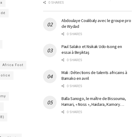
ga
0 SHARES
ndé
Abdoulaye Coulibaly avec le groupe pro
de Wydad
0 SHARES
Paul Salako et Nsikak Udo-Isong en
essai à Beşiktaş
0 SHARES
Africa Foot
Mali : Détections de talents africains à
Police
Bamako en avril
0 SHARES
emy
Balla Sanogo, le maître de Bissouma,
Hamari, « Noss », Haidara, Kamory…
a
0 SHARES
SB)