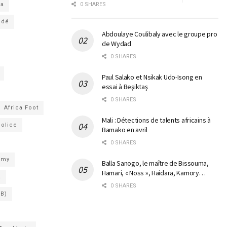
ga
0 SHARES
ndé
Abdoulaye Coulibaly avec le groupe pro
de Wydad
0 SHARES
Paul Salako et Nsikak Udo-Isong en
essai à Beşiktaş
0 SHARES
Africa Foot
Mali : Détections de talents africains à
Police
Bamako en avril
0 SHARES
emy
Balla Sanogo, le maître de Bissouma,
Hamari, « Noss », Haidara, Kamory…
a
0 SHARES
SB)