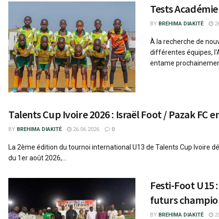
Tests Académie
BY
BREHIMA DIAKITÉ
26
À la recherche de nou
différentes équipes, 
entame prochainement 
Talents Cup Ivoire 2026 : Israël Foot / Pazak FC 
BY
BREHIMA DIAKITÉ
26.06.2026
0
La 2ème édition du tournoi international U13 de Talents Cup Ivoire d
du 1er août 2026,...
Festi-Foot U15 :
futurs champio
BY
BREHIMA DIAKITÉ
25