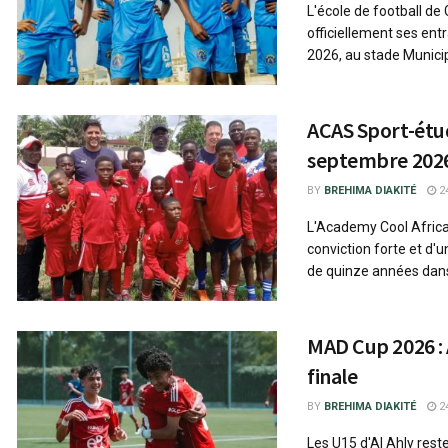
L'école de football de
officiellement ses ent
2026, au stade Municipa
ACAS Sport-étud
septembre 202
BY
BREHIMA DIAKITÉ
24
L'Academy Cool Africa
conviction forte et d'
de quinze années dans
MAD Cup 2026 : 
finale
BY
BREHIMA DIAKITÉ
24
Les U15 d'Al Ahly rest