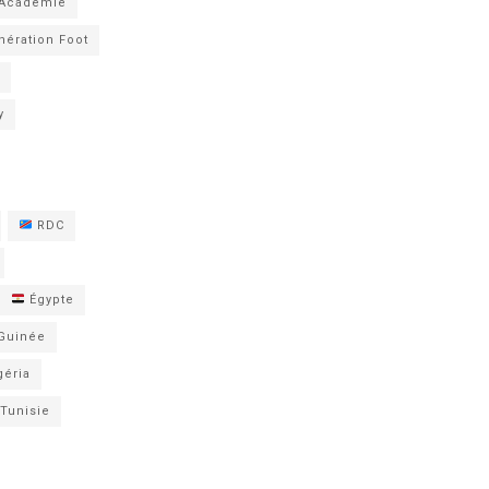
 Académie
nération Foot
y
RDC
Égypte
Guinée
éria
Tunisie