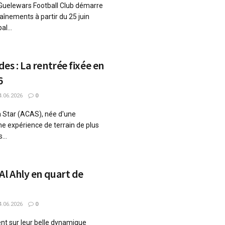
 Guelewars Football Club démarre
raînements à partir du 25 juin
l...
es : La rentrée fixée en
6
.06.2026
0
 Star (ACAS), née d'une
une expérience de terrain de plus
...
Al Ahly en quart de
.06.2026
0
ent sur leur belle dynamique