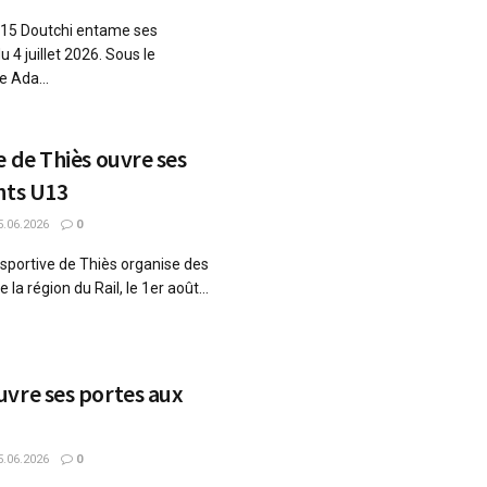
 U15 Doutchi entame ses
u 4 juillet 2026. Sous le
e Ada...
e de Thiès ouvre ses
nts U13
.06.2026
0
sportive de Thiès organise des
 la région du Rail, le 1er août...
vre ses portes aux
.06.2026
0