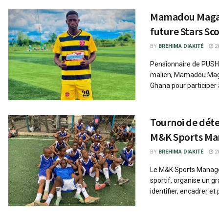
Mamadou Magas
future Stars Sc
BY
BREHIMA DIAKITÉ
26
Pensionnaire de PUSH 
malien, Mamadou Maga
Ghana pour participer a
Tournoi de déte
M&K Sports M
BY
BREHIMA DIAKITÉ
26
Le M&K Sports Mana
sportif, organise un g
identifier, encadrer et 