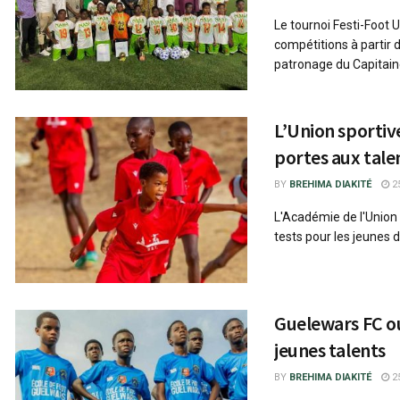
Le tournoi Festi-Foot
compétitions à partir d
patronage du Capitain
L’Union sportiv
portes aux tale
BY
BREHIMA DIAKITÉ
25
L'Académie de l'Union 
tests pour les jeunes de
Guelewars FC ou
jeunes talents
BY
BREHIMA DIAKITÉ
25