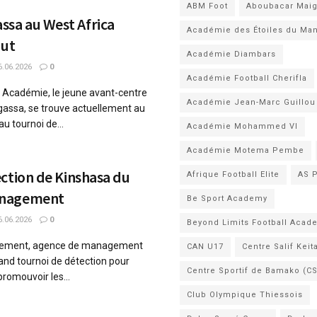
ABM Foot
Aboubacar Mai
sa au West Africa
Académie des Étoiles du Ma
out
Académie Diambars
.06.2026
0
Académie Football Cherifla
Académie, le jeune avant-centre
Académie Jean-Marc Guillou
ssa, se trouve actuellement au
u tournoi de...
Académie Mohammed VI
Académie Motema Pembe
ction de Kinshasa du
Afrique Football Elite
AS 
anagement
Be Sport Academy
.06.2026
0
Beyond Limits Football Acad
gement, agence de management
CAN U17
Centre Salif Keit
rand tournoi de détection pour
Centre Sportif de Bamako (C
promouvoir les...
Club Olympique Thiessois