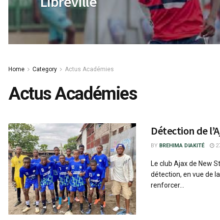
Libreville
Home
Category
Actus Académies
Actus Académies
Détection de l’
BY
BREHIMA DIAKITÉ
27
Le club Ajax de New 
détection, en vue de l
renforcer...