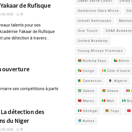
Dakar Sacré-Coeur
Derby
 Yakaar de Rufisque
Gambinos Stars Africa
Gé
.06.2026
0
Ismaël Kamissoko
Mavlon
veaux talents pour ses
One Touch
SOAR Academ
l'Académie Yakaar de Rufisque
une détection à travers...
United Academy
Young African Promises
Burkina Faso
Bénin
en ouverture
Congo
Côte d'Ivoire
Cameroun
Algérie
émarre ses compétitions à partir
Gabon
Ghana
Maroc
Mali
Nig
 La détection des
Sénégal
Togo
ns du Niger
Autres
.06.2026
0