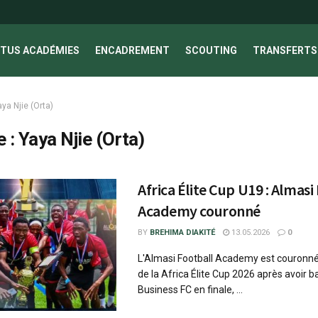
TUS ACADÉMIES
ENCADREMENT
SCOUTING
TRANSFERTS 
ya Njie (Orta)
e :
Yaya Njie (Orta)
Africa Élite Cup U19 : Almasi
Academy couronné
BY
BREHIMA DIAKITÉ
13.05.2026
0
L'Almasi Football Academy est couron
de la Africa Élite Cup 2026 après avoir b
Business FC en finale, ...