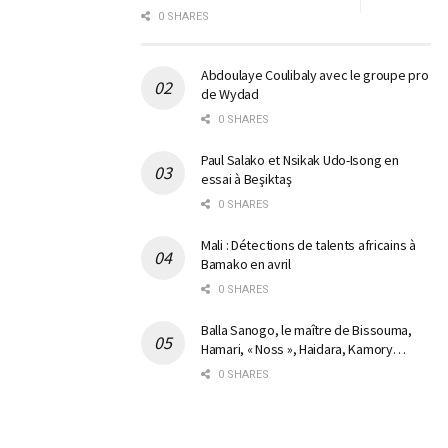
0 SHARES
Abdoulaye Coulibaly avec le groupe pro
de Wydad
0 SHARES
Paul Salako et Nsikak Udo-Isong en
essai à Beşiktaş
0 SHARES
Mali : Détections de talents africains à
Bamako en avril
0 SHARES
Balla Sanogo, le maître de Bissouma,
Hamari, « Noss », Haidara, Kamory…
0 SHARES