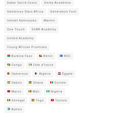
Dakar Sacré-Coeur
Derby Académie
Gambinos Stars Africa
Génération Foot
Ismaël Kamissoko
Mavlon
One Touch
SOAR Academy
United Academy
Young African Promises
Burkina Faso
Bénin
RDC
Congo
Côte d'Ivoire
Cameroun
Algérie
Égypte
Gabon
Ghana
Guinée
Maroc
Mali
Nigéria
Sénégal
Togo
Tunisie
Autres