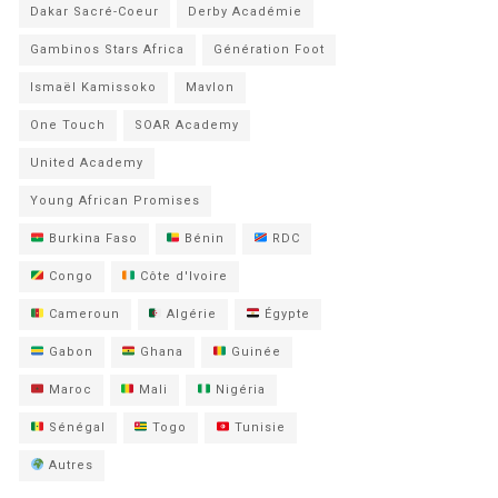
Dakar Sacré-Coeur
Derby Académie
Gambinos Stars Africa
Génération Foot
Ismaël Kamissoko
Mavlon
One Touch
SOAR Academy
United Academy
Young African Promises
Burkina Faso
Bénin
RDC
Congo
Côte d'Ivoire
Cameroun
Algérie
Égypte
Gabon
Ghana
Guinée
Maroc
Mali
Nigéria
Sénégal
Togo
Tunisie
Autres