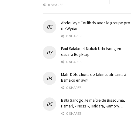
0 SHARES
Abdoulaye Coulibaly avec le groupe pro
de Wydad
0 SHARES
Paul Salako et Nsikak Udo-Isong en
essai à Beşiktaş
0 SHARES
Mali : Détections de talents africains à
Bamako en avril
0 SHARES
Balla Sanogo, le maître de Bissouma,
Hamari, « Noss », Haidara, Kamory…
0 SHARES