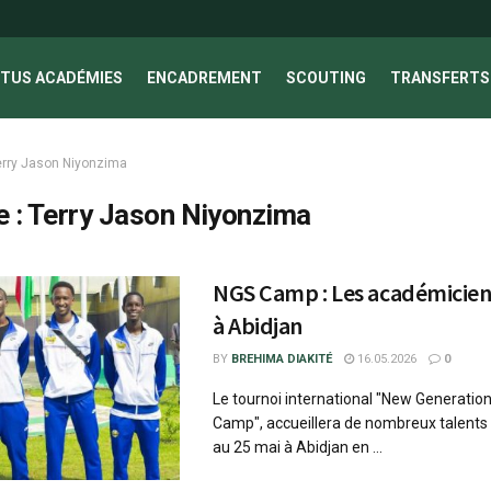
TUS ACADÉMIES
ENCADREMENT
SCOUTING
TRANSFERTS 
erry Jason Niyonzima
e :
Terry Jason Niyonzima
NGS Camp : Les académiciens
à Abidjan
BY
BREHIMA DIAKITÉ
16.05.2026
0
Le tournoi international "New Generatio
Camp", accueillera de nombreux talents 
au 25 mai à Abidjan en ...