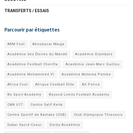
TRANSFERTS / ESSAIS
Parcourir par étiquettes
ABM Foot
Aboubacar Maiga
Académie des Étoiles du Mandé
Académie Diambars
Académie Football Cherifla
Académie Jean-Marc Guillou
Académie Mohammed VI
Académie Motema Pembe
Africa Foot
Afrique Football Elite
AS Police
Be Sport Academy
Beyond Limits Football Academy
CAN U17
Centre Salif Keita
Centre Sportif de Bamako (CSB)
Club Olympique Thiessois
Dakar Sacré-Coeur
Derby Académie