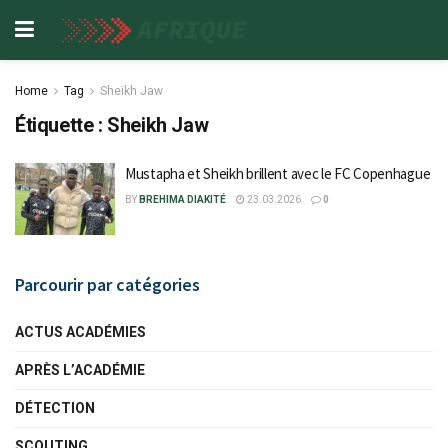
Home
Tag
Sheikh Jaw
Étiquette :
Sheikh Jaw
Mustapha et Sheikh brillent avec le FC Copenhague
BY
BREHIMA DIAKITÉ
23.03.2026
0
Parcourir par catégories
ACTUS ACADÉMIES
APRÈS L’ACADÉMIE
DÉTECTION
SCOUTING