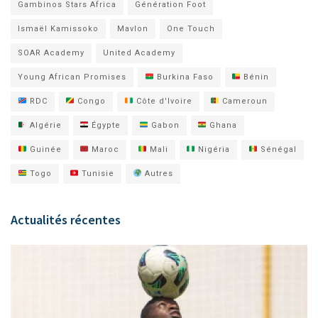
Gambinos Stars Africa
Génération Foot
Ismaël Kamissoko
Mavlon
One Touch
SOAR Academy
United Academy
Young African Promises
Burkina Faso
Bénin
RDC
Congo
Côte d'Ivoire
Cameroun
Algérie
Égypte
Gabon
Ghana
Guinée
Maroc
Mali
Nigéria
Sénégal
Togo
Tunisie
Autres
Actualités récentes