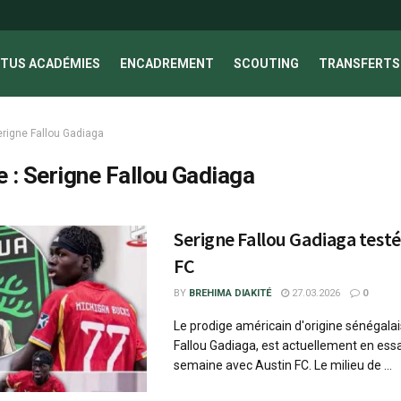
TUS ACADÉMIES
ENCADREMENT
SCOUTING
TRANSFERTS 
erigne Fallou Gadiaga
e :
Serigne Fallou Gadiaga
Serigne Fallou Gadiaga testé
FC
BY
BREHIMA DIAKITÉ
27.03.2026
0
Le prodige américain d'origine sénégalai
Fallou Gadiaga, est actuellement en essa
semaine avec Austin FC. Le milieu de ...