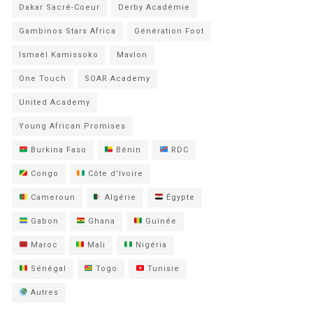
Dakar Sacré-Coeur
Derby Académie
Gambinos Stars Africa
Génération Foot
Ismaël Kamissoko
Mavlon
One Touch
SOAR Academy
United Academy
Young African Promises
Burkina Faso
Bénin
RDC
Congo
Côte d'Ivoire
Cameroun
Algérie
Égypte
Gabon
Ghana
Guinée
Maroc
Mali
Nigéria
Sénégal
Togo
Tunisie
Autres