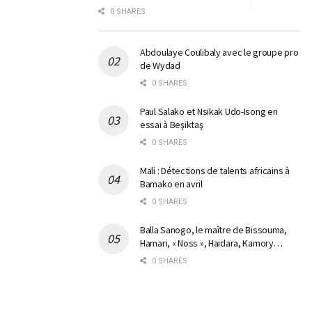
0 SHARES
Abdoulaye Coulibaly avec le groupe pro
de Wydad
0 SHARES
Paul Salako et Nsikak Udo-Isong en
essai à Beşiktaş
0 SHARES
Mali : Détections de talents africains à
Bamako en avril
0 SHARES
Balla Sanogo, le maître de Bissouma,
Hamari, « Noss », Haidara, Kamory…
0 SHARES