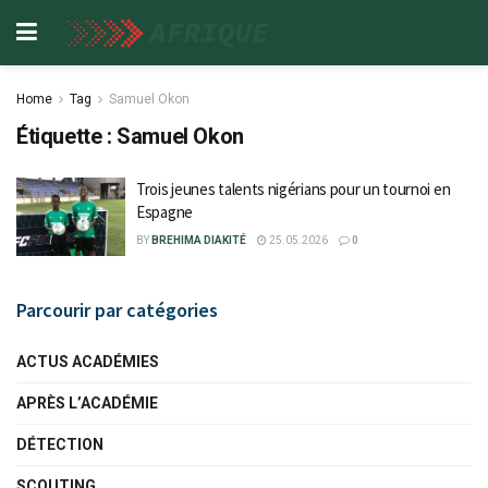
Home
Tag
Samuel Okon
Étiquette :
Samuel Okon
Trois jeunes talents nigérians pour un tournoi en
Espagne
BY
BREHIMA DIAKITÉ
25.05.2026
0
Parcourir par catégories
ACTUS ACADÉMIES
APRÈS L’ACADÉMIE
DÉTECTION
SCOUTING