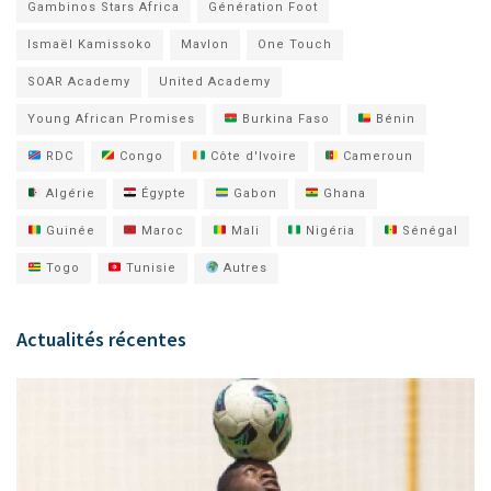
Gambinos Stars Africa
Génération Foot
Ismaël Kamissoko
Mavlon
One Touch
SOAR Academy
United Academy
Young African Promises
Burkina Faso
Bénin
RDC
Congo
Côte d'Ivoire
Cameroun
Algérie
Égypte
Gabon
Ghana
Guinée
Maroc
Mali
Nigéria
Sénégal
Togo
Tunisie
Autres
Actualités récentes