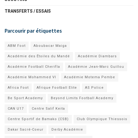
TRANSFERTS / ESSAIS
Parcourir par étiquettes
ABM Foot
Aboubacar Maiga
Académie des Étoiles du Mandé
Académie Diambars
Académie Football Cherifla
Académie Jean-Marc Guillou
Académie Mohammed VI
Académie Motema Pembe
Africa Foot
Afrique Football Elite
AS Police
Be Sport Academy
Beyond Limits Football Academy
CAN U17
Centre Salif Keita
Centre Sportif de Bamako (CSB)
Club Olympique Thiessois
Dakar Sacré-Coeur
Derby Académie