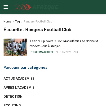
Home
Tag
Rangers Football Club
Étiquette :
Rangers Football Club
Talent Cup Ivoire 2026 : 24 académies se donnent
rendez-vous à Abidjan
BY
BREHIMA DIAKITÉ
18.05.2026
0
Parcourir par catégories
ACTUS ACADÉMIES
APRÈS L’ACADÉMIE
DÉTECTION
SCOUTING