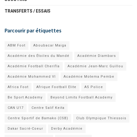
TRANSFERTS / ESSAIS
Parcourir par étiquettes
ABM Foot
Aboubacar Maiga
Académie des Étoiles du Mandé
Académie Diambars
Académie Football Cherifla
Académie Jean-Marc Guillou
Académie Mohammed VI
Académie Motema Pembe
Africa Foot
Afrique Football Elite
AS Police
Be Sport Academy
Beyond Limits Football Academy
CAN U17
Centre Salif Keita
Centre Sportif de Bamako (CSB)
Club Olympique Thiessois
Dakar Sacré-Coeur
Derby Académie