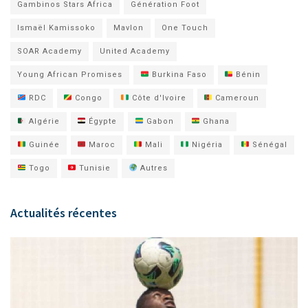
Gambinos Stars Africa
Génération Foot
Ismaël Kamissoko
Mavlon
One Touch
SOAR Academy
United Academy
Young African Promises
Burkina Faso
Bénin
RDC
Congo
Côte d'Ivoire
Cameroun
Algérie
Égypte
Gabon
Ghana
Guinée
Maroc
Mali
Nigéria
Sénégal
Togo
Tunisie
Autres
Actualités récentes