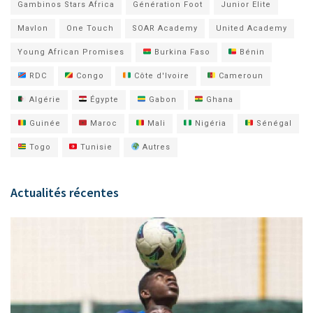
Gambinos Stars Africa
Génération Foot
Junior Elite
Mavlon
One Touch
SOAR Academy
United Academy
Young African Promises
Burkina Faso
Bénin
RDC
Congo
Côte d'Ivoire
Cameroun
Algérie
Égypte
Gabon
Ghana
Guinée
Maroc
Mali
Nigéria
Sénégal
Togo
Tunisie
Autres
Actualités récentes