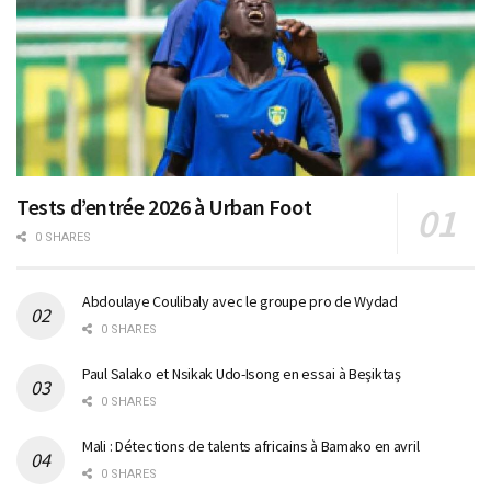
Tests d’entrée 2026 à Urban Foot
0 SHARES
Abdoulaye Coulibaly avec le groupe pro de Wydad
0 SHARES
Paul Salako et Nsikak Udo-Isong en essai à Beşiktaş
0 SHARES
Mali : Détections de talents africains à Bamako en avril
0 SHARES