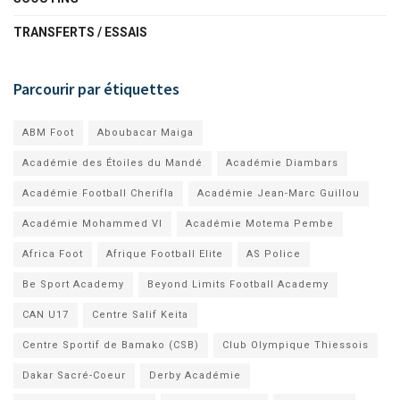
TRANSFERTS / ESSAIS
Parcourir par étiquettes
ABM Foot
Aboubacar Maiga
Académie des Étoiles du Mandé
Académie Diambars
Académie Football Cherifla
Académie Jean-Marc Guillou
Académie Mohammed VI
Académie Motema Pembe
Africa Foot
Afrique Football Elite
AS Police
Be Sport Academy
Beyond Limits Football Academy
CAN U17
Centre Salif Keita
Centre Sportif de Bamako (CSB)
Club Olympique Thiessois
Dakar Sacré-Coeur
Derby Académie