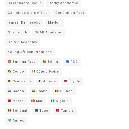
Dakar Sacré-Coeur
Derby Académie
Gambinos Stars Africa
Génération Foot
Ismaël Kamissoko
Mavlon
One Touch
SOAR Academy
United Academy
Young African Promises
Burkina Faso
Bénin
RDC
Congo
Côte d'Ivoire
Cameroun
Algérie
Égypte
Gabon
Ghana
Guinée
Maroc
Mali
Nigéria
Sénégal
Togo
Tunisie
Autres