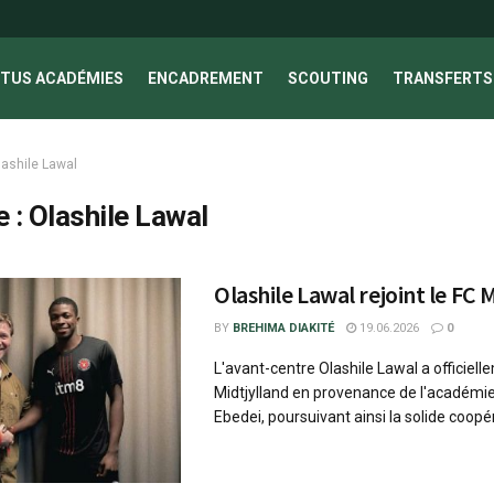
TUS ACADÉMIES
ENCADREMENT
SCOUTING
TRANSFERTS 
lashile Lawal
e :
Olashile Lawal
Olashile Lawal rejoint le FC 
BY
BREHIMA DIAKITÉ
19.06.2026
0
L'avant-centre Olashile Lawal a officiell
Midtjylland en provenance de l'académie
Ebedei, poursuivant ainsi la solide coopéra