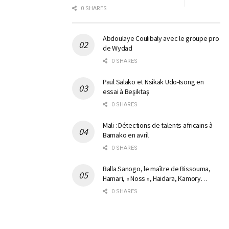
0 SHARES
Abdoulaye Coulibaly avec le groupe pro
de Wydad
0 SHARES
Paul Salako et Nsikak Udo-Isong en
essai à Beşiktaş
0 SHARES
Mali : Détections de talents africains à
Bamako en avril
0 SHARES
Balla Sanogo, le maître de Bissouma,
Hamari, « Noss », Haidara, Kamory…
0 SHARES