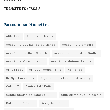
TRANSFERTS / ESSAIS
Parcourir par étiquettes
ABM Foot
Aboubacar Maiga
Académie des Étoiles du Mandé
Académie Diambars
Académie Football Cherifla
Académie Jean-Marc Guillou
Académie Mohammed VI
Académie Motema Pembe
Africa Foot
Afrique Football Elite
AS Police
Be Sport Academy
Beyond Limits Football Academy
CAN U17
Centre Salif Keita
Centre Sportif de Bamako (CSB)
Club Olympique Thiessois
Dakar Sacré-Coeur
Derby Académie