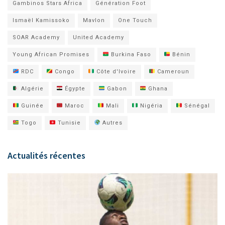
Gambinos Stars Africa
Génération Foot
Ismaël Kamissoko
Mavlon
One Touch
SOAR Academy
United Academy
Young African Promises
Burkina Faso
Bénin
RDC
Congo
Côte d'Ivoire
Cameroun
Algérie
Égypte
Gabon
Ghana
Guinée
Maroc
Mali
Nigéria
Sénégal
Togo
Tunisie
Autres
Actualités récentes