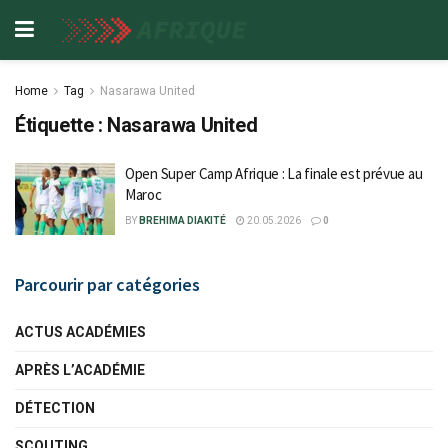
Home
Tag
Nasarawa United
Étiquette :
Nasarawa United
Open Super Camp Afrique : La finale est prévue au
Maroc
BY
BREHIMA DIAKITÉ
20.05.2026
0
Parcourir par catégories
ACTUS ACADÉMIES
APRÈS L’ACADÉMIE
DÉTECTION
SCOUTING