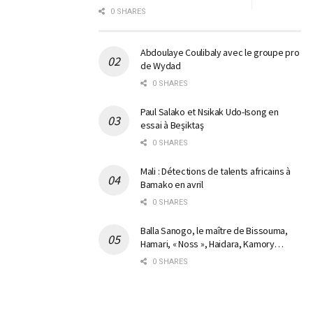
0 SHARES
Abdoulaye Coulibaly avec le groupe pro
de Wydad
0 SHARES
Paul Salako et Nsikak Udo-Isong en
essai à Beşiktaş
0 SHARES
Mali : Détections de talents africains à
Bamako en avril
0 SHARES
Balla Sanogo, le maître de Bissouma,
Hamari, « Noss », Haidara, Kamory…
0 SHARES