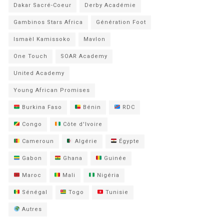
Dakar Sacré-Coeur
Derby Académie
Gambinos Stars Africa
Génération Foot
Ismaël Kamissoko
Mavlon
One Touch
SOAR Academy
United Academy
Young African Promises
Burkina Faso
Bénin
RDC
Congo
Côte d'Ivoire
Cameroun
Algérie
Égypte
Gabon
Ghana
Guinée
Maroc
Mali
Nigéria
Sénégal
Togo
Tunisie
Autres