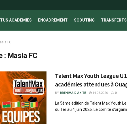
TUS ACADÉMIES
ENCADREMENT
SCOUTING
TRANSFERTS 
asia FC
e :
Masia FC
Talent Max Youth League U18
académies attendues à Ou
BY
BREHIMA DIAKITÉ
14.05.2026
0
La 5ème édition de Talent Max Youth Le
du 1er au 4 juin 2026. Le comité d’organis