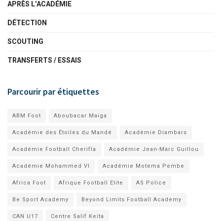
APRÈS L’ACADÉMIE
DÉTECTION
SCOUTING
TRANSFERTS / ESSAIS
Parcourir par étiquettes
ABM Foot
Aboubacar Maiga
Académie des Étoiles du Mandé
Académie Diambars
Académie Football Cherifla
Académie Jean-Marc Guillou
Académie Mohammed VI
Académie Motema Pembe
Africa Foot
Afrique Football Elite
AS Police
Be Sport Academy
Beyond Limits Football Academy
CAN U17
Centre Salif Keita