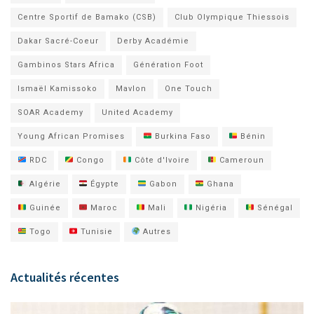
Centre Sportif de Bamako (CSB)
Club Olympique Thiessois
Dakar Sacré-Coeur
Derby Académie
Gambinos Stars Africa
Génération Foot
Ismaël Kamissoko
Mavlon
One Touch
SOAR Academy
United Academy
Young African Promises
Burkina Faso
Bénin
RDC
Congo
Côte d'Ivoire
Cameroun
Algérie
Égypte
Gabon
Ghana
Guinée
Maroc
Mali
Nigéria
Sénégal
Togo
Tunisie
Autres
Actualités récentes