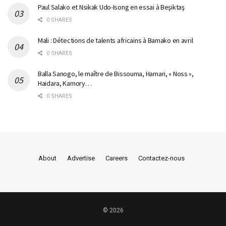
Paul Salako et Nsikak Udo-Isong en essai à Beşiktaş
0 SHARES
Mali : Détections de talents africains à Bamako en avril
0 SHARES
Balla Sanogo, le maître de Bissouma, Hamari, « Noss »,
Haidara, Kamory…
0 SHARES
About
Advertise
Careers
Contactez-nous
© 2026