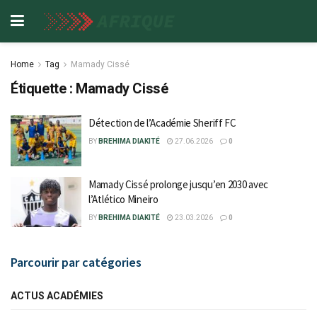
Home
Tag
Mamady Cissé
Étiquette :
Mamady Cissé
Détection de l’Académie Sheriff FC
BY
BREHIMA DIAKITÉ
27.06.2026
0
Mamady Cissé prolonge jusqu’en 2030 avec
l’Atlético Mineiro
BY
BREHIMA DIAKITÉ
23.03.2026
0
Parcourir par catégories
ACTUS ACADÉMIES