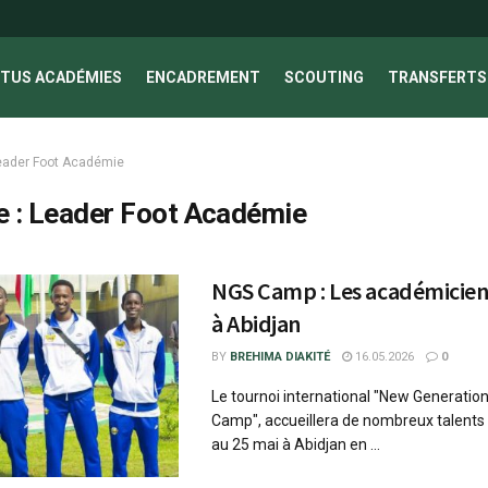
TUS ACADÉMIES
ENCADREMENT
SCOUTING
TRANSFERTS 
eader Foot Académie
e :
Leader Foot Académie
NGS Camp : Les académiciens
à Abidjan
BY
BREHIMA DIAKITÉ
16.05.2026
0
Le tournoi international "New Generatio
Camp", accueillera de nombreux talents 
au 25 mai à Abidjan en ...