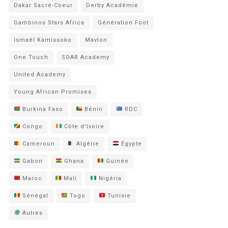
Dakar Sacré-Coeur
Derby Académie
Gambinos Stars Africa
Génération Foot
Ismaël Kamissoko
Mavlon
One Touch
SOAR Academy
United Academy
Young African Promises
Burkina Faso
Bénin
RDC
Congo
Côte d'Ivoire
Cameroun
Algérie
Égypte
Gabon
Ghana
Guinée
Maroc
Mali
Nigéria
Sénégal
Togo
Tunisie
Autres