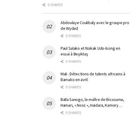
0 SHARES
Abdoulaye Coulibaly avec le groupe pro
de Wydad
0 SHARES
Paul Salako et Nsikak Udo-Isong en
essai à Beşiktaş
0 SHARES
Mali : Détections de talents africains à
Bamako en avril
0 SHARES
Balla Sanogo, le maître de Bissouma,
Hamari, « Noss », Haidara, Kamory…
0 SHARES