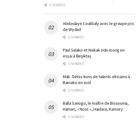
0 SHARES
Abdoulaye Coulibaly avec le groupe pro
de Wydad
0 SHARES
Paul Salako et Nsikak Udo-Isong en
essai à Beşiktaş
0 SHARES
Mali : Détections de talents africains à
Bamako en avril
0 SHARES
Balla Sanogo, le maître de Bissouma,
Hamari, « Noss », Haidara, Kamory…
0 SHARES