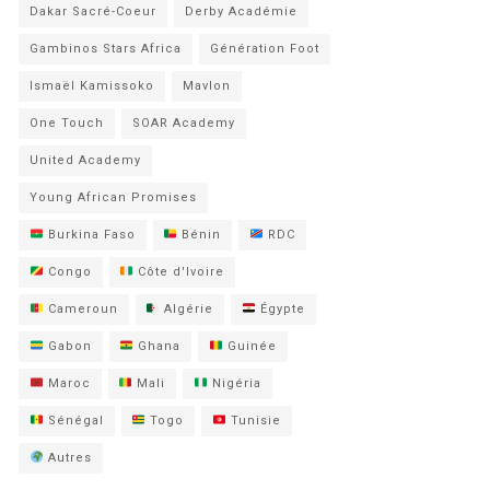
Dakar Sacré-Coeur
Derby Académie
Gambinos Stars Africa
Génération Foot
Ismaël Kamissoko
Mavlon
One Touch
SOAR Academy
United Academy
Young African Promises
Burkina Faso
Bénin
RDC
Congo
Côte d'Ivoire
Cameroun
Algérie
Égypte
Gabon
Ghana
Guinée
Maroc
Mali
Nigéria
Sénégal
Togo
Tunisie
Autres