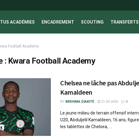
TUS ACADÉMIES
ENCADREMENT
SCOUTING
TRANSFERTS 
wara Football Academy
e :
Kwara Football Academy
Chelsea ne lâche pas Abduljel
Kamaldeen
BY
BREHIMA DIAKITÉ
21.04.2026
0
Le jeune milieu de terrain offensif intern
U20, Abduljelil Kamaldeen, 16 ans, figure
les tablettes de Chelsea, ...