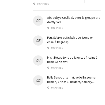
0 SHARES
Abdoulaye Coulibaly avec le groupe pro
de Wydad
0 SHARES
Paul Salako et Nsikak Udo-Isong en
essai à Beşiktaş
0 SHARES
Mali : Détections de talents africains à
Bamako en avril
0 SHARES
Balla Sanogo, le maître de Bissouma,
Hamari, « Noss », Haidara, Kamory…
0 SHARES