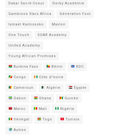
Dakar Sacré-Coeur
Derby Académie
Gambinos Stars Africa
Génération Foot
Ismaël Kamissoko
Mavlon
One Touch
SOAR Academy
United Academy
Young African Promises
Burkina Faso
Bénin
RDC
Congo
Côte d'Ivoire
Cameroun
Algérie
Égypte
Gabon
Ghana
Guinée
Maroc
Mali
Nigéria
Sénégal
Togo
Tunisie
Autres