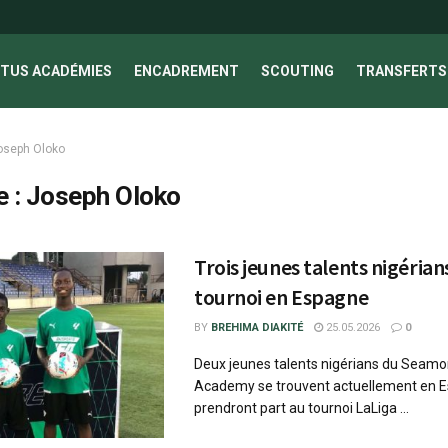
TUS ACADÉMIES
ENCADREMENT
SCOUTING
TRANSFERTS 
oseph Oloko
e :
Joseph Oloko
Trois jeunes talents nigéria
tournoi en Espagne
BY
BREHIMA DIAKITÉ
25.05.2026
0
Deux jeunes talents nigérians du Seamo
Academy se trouvent actuellement en E
prendront part au tournoi LaLiga ...