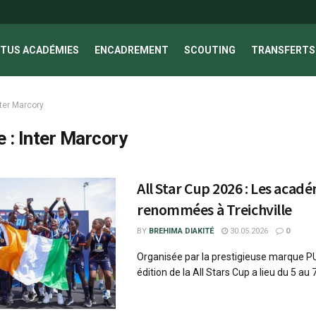
TUS ACADÉMIES
ENCADREMENT
SCOUTING
TRANSFERTS 
nter Marcory
e :
Inter Marcory
All Star Cup 2026 : Les acad
renommées à Treichville
BY
BREHIMA DIAKITÉ
30.05.2026
0
Organisée par la prestigieuse marque P
édition de la All Stars Cup a lieu du 5 au 7 