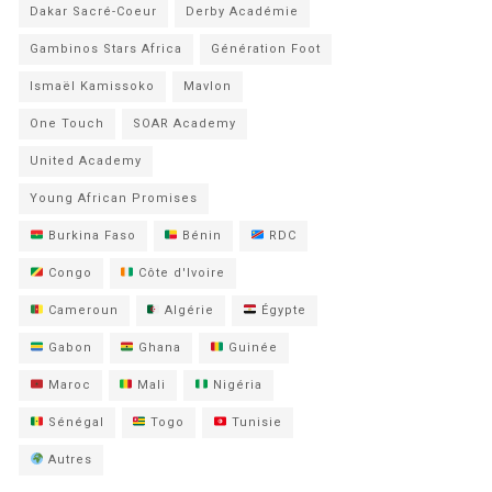
Dakar Sacré-Coeur
Derby Académie
Gambinos Stars Africa
Génération Foot
Ismaël Kamissoko
Mavlon
One Touch
SOAR Academy
United Academy
Young African Promises
Burkina Faso
Bénin
RDC
Congo
Côte d'Ivoire
Cameroun
Algérie
Égypte
Gabon
Ghana
Guinée
Maroc
Mali
Nigéria
Sénégal
Togo
Tunisie
Autres