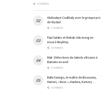
0 SHARES
Abdoulaye Coulibaly avec le groupe pro
de Wydad
0 SHARES
Paul Salako et Nsikak Udo-Isong en
essai à Beşiktaş
0 SHARES
Mali : Détections de talents africains à
Bamako en avril
0 SHARES
Balla Sanogo, le maître de Bissouma,
Hamari, « Noss », Haidara, Kamory…
0 SHARES