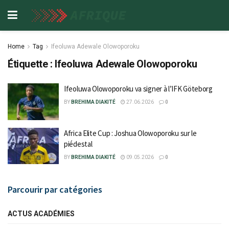
Home
Tag
Ifeoluwa Adewale Olowoporoku
Étiquette :
Ifeoluwa Adewale Olowoporoku
Ifeoluwa Olowoporoku va signer à l’IFK Göteborg
BY
BREHIMA DIAKITÉ
27.06.2026
0
Africa Elite Cup : Joshua Olowoporoku sur le
piédestal
BY
BREHIMA DIAKITÉ
09.05.2026
0
Parcourir par catégories
ACTUS ACADÉMIES