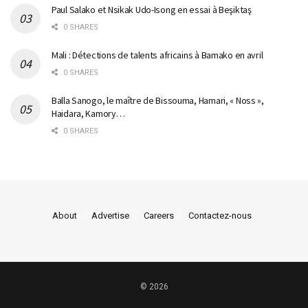
Paul Salako et Nsikak Udo-Isong en essai à Beşiktaş
0 SHARES
Mali : Détections de talents africains à Bamako en avril
0 SHARES
Balla Sanogo, le maître de Bissouma, Hamari, « Noss »,
Haidara, Kamory…
0 SHARES
About
Advertise
Careers
Contactez-nous
© 2026