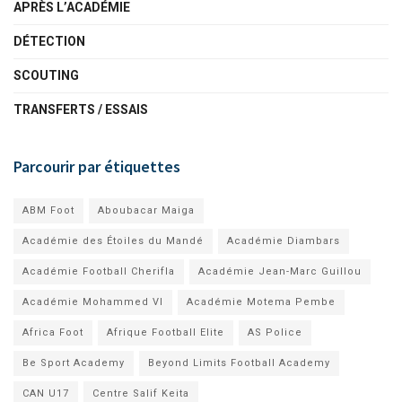
APRÈS L’ACADÉMIE
DÉTECTION
SCOUTING
TRANSFERTS / ESSAIS
Parcourir par étiquettes
ABM Foot
Aboubacar Maiga
Académie des Étoiles du Mandé
Académie Diambars
Académie Football Cherifla
Académie Jean-Marc Guillou
Académie Mohammed VI
Académie Motema Pembe
Africa Foot
Afrique Football Elite
AS Police
Be Sport Academy
Beyond Limits Football Academy
CAN U17
Centre Salif Keita