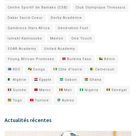
Centre Sportif de Bamako (CSB)
Club Olympique Thiessois
Dakar Sacré-Coeur
Derby Académie
Gambinos Stars Africa
Génération Foot
Ismaël Kamissoko
Mavlon
One Touch
SOAR Academy
United Academy
Young African Promises
Burkina Faso
Bénin
RDC
Congo
Côte d'Ivoire
Cameroun
Algérie
Égypte
Gabon
Ghana
Guinée
Maroc
Mali
Nigéria
Sénégal
Togo
Tunisie
Autres
Actualités récentes