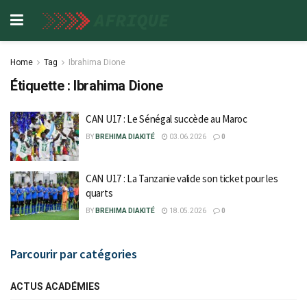
Home
Tag
Ibrahima Dione
Étiquette :
Ibrahima Dione
CAN U17 : Le Sénégal succède au Maroc
BY
BREHIMA DIAKITÉ
03.06.2026
0
CAN U17 : La Tanzanie valide son ticket pour les
quarts
BY
BREHIMA DIAKITÉ
18.05.2026
0
Parcourir par catégories
ACTUS ACADÉMIES