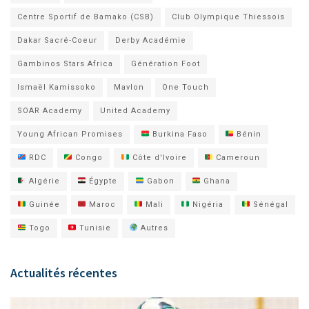
Centre Sportif de Bamako (CSB)
Club Olympique Thiessois
Dakar Sacré-Coeur
Derby Académie
Gambinos Stars Africa
Génération Foot
Ismaël Kamissoko
Mavlon
One Touch
SOAR Academy
United Academy
Young African Promises
Burkina Faso
Bénin
RDC
Congo
Côte d'Ivoire
Cameroun
Algérie
Égypte
Gabon
Ghana
Guinée
Maroc
Mali
Nigéria
Sénégal
Togo
Tunisie
Autres
Actualités récentes