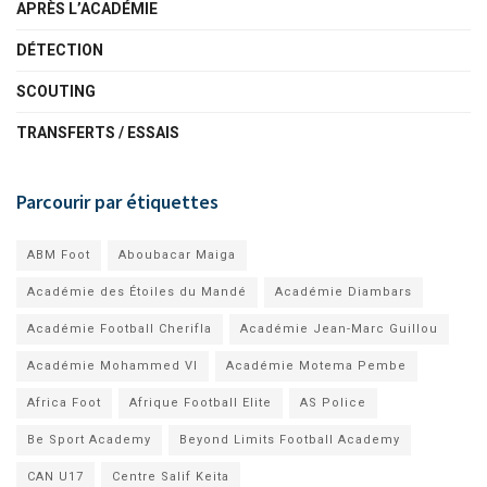
APRÈS L’ACADÉMIE
DÉTECTION
SCOUTING
TRANSFERTS / ESSAIS
Parcourir par étiquettes
ABM Foot
Aboubacar Maiga
Académie des Étoiles du Mandé
Académie Diambars
Académie Football Cherifla
Académie Jean-Marc Guillou
Académie Mohammed VI
Académie Motema Pembe
Africa Foot
Afrique Football Elite
AS Police
Be Sport Academy
Beyond Limits Football Academy
CAN U17
Centre Salif Keita