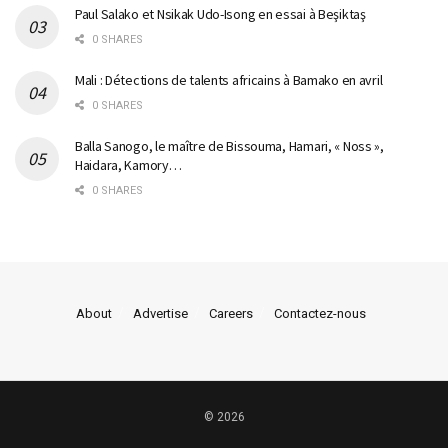
Paul Salako et Nsikak Udo-Isong en essai à Beşiktaş
0 SHARES
Mali : Détections de talents africains à Bamako en avril
0 SHARES
Balla Sanogo, le maître de Bissouma, Hamari, « Noss »,
Haidara, Kamory…
0 SHARES
About
Advertise
Careers
Contactez-nous
© 2026