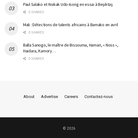
Paul Salako et Nsikak Udo-Isong en essai à Beşiktaş
0 SHARES
Mali : Détections de talents africains à Bamako en avril
0 SHARES
Balla Sanogo, le maître de Bissouma, Hamari, « Noss »,
Haidara, Kamory…
0 SHARES
About
Advertise
Careers
Contactez-nous
© 2026