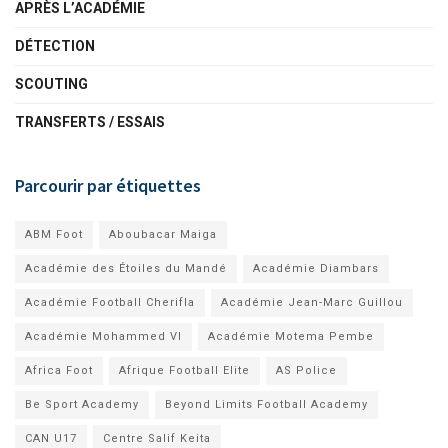
APRÈS L’ACADÉMIE
DÉTECTION
SCOUTING
TRANSFERTS / ESSAIS
Parcourir par étiquettes
ABM Foot
Aboubacar Maiga
Académie des Étoiles du Mandé
Académie Diambars
Académie Football Cherifla
Académie Jean-Marc Guillou
Académie Mohammed VI
Académie Motema Pembe
Africa Foot
Afrique Football Elite
AS Police
Be Sport Academy
Beyond Limits Football Academy
CAN U17
Centre Salif Keita