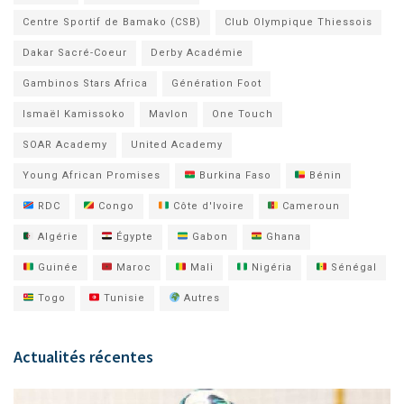
Centre Sportif de Bamako (CSB)
Club Olympique Thiessois
Dakar Sacré-Coeur
Derby Académie
Gambinos Stars Africa
Génération Foot
Ismaël Kamissoko
Mavlon
One Touch
SOAR Academy
United Academy
Young African Promises
Burkina Faso
Bénin
RDC
Congo
Côte d'Ivoire
Cameroun
Algérie
Égypte
Gabon
Ghana
Guinée
Maroc
Mali
Nigéria
Sénégal
Togo
Tunisie
Autres
Actualités récentes