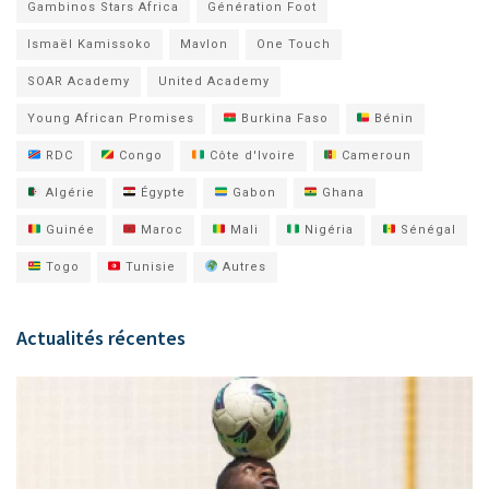
Gambinos Stars Africa
Génération Foot
Ismaël Kamissoko
Mavlon
One Touch
SOAR Academy
United Academy
Young African Promises
Burkina Faso
Bénin
RDC
Congo
Côte d'Ivoire
Cameroun
Algérie
Égypte
Gabon
Ghana
Guinée
Maroc
Mali
Nigéria
Sénégal
Togo
Tunisie
Autres
Actualités récentes