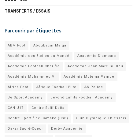
TRANSFERTS / ESSAIS
Parcourir par étiquettes
ABM Foot
Aboubacar Maiga
Académie des Étoiles du Mandé
Académie Diambars
Académie Football Cherifla
Académie Jean-Marc Guillou
Académie Mohammed VI
Académie Motema Pembe
Africa Foot
Afrique Football Elite
AS Police
Be Sport Academy
Beyond Limits Football Academy
CAN U17
Centre Salif Keita
Centre Sportif de Bamako (CSB)
Club Olympique Thiessois
Dakar Sacré-Coeur
Derby Académie