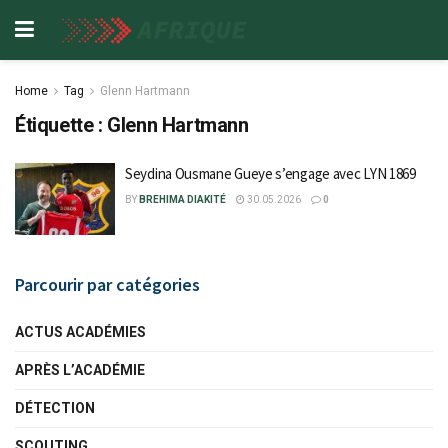
Home
Tag
Glenn Hartmann
Étiquette :
Glenn Hartmann
Seydina Ousmane Gueye s’engage avec LYN 1869
BY
BREHIMA DIAKITÉ
30.05.2026
0
Parcourir par catégories
ACTUS ACADÉMIES
APRÈS L’ACADÉMIE
DÉTECTION
SCOUTING