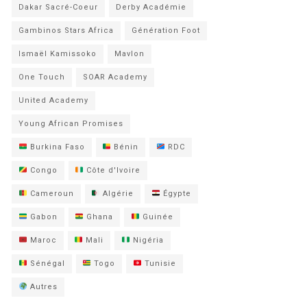
Dakar Sacré-Coeur
Derby Académie
Gambinos Stars Africa
Génération Foot
Ismaël Kamissoko
Mavlon
One Touch
SOAR Academy
United Academy
Young African Promises
Burkina Faso
Bénin
RDC
Congo
Côte d'Ivoire
Cameroun
Algérie
Égypte
Gabon
Ghana
Guinée
Maroc
Mali
Nigéria
Sénégal
Togo
Tunisie
Autres