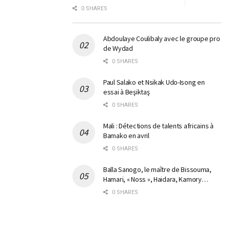
0 SHARES
Abdoulaye Coulibaly avec le groupe pro
de Wydad
0 SHARES
Paul Salako et Nsikak Udo-Isong en
essai à Beşiktaş
0 SHARES
Mali : Détections de talents africains à
Bamako en avril
0 SHARES
Balla Sanogo, le maître de Bissouma,
Hamari, « Noss », Haidara, Kamory…
0 SHARES