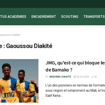
TUS ACADÉMIES
ENCADREMENT
SCOUTING
TRANSFERTS 
aoussou Diakité
e :
Gaoussou Diakité
JMG, qu’est-ce qui bloque le
de Bamako ?
BY
BREHIMA DIAKITÉ
06.03.2026
0
L'un des pionniers en termes de formati
sous-région et notamment au Mali, à l'in
Salif Keita ...