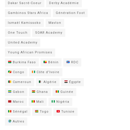
Dakar Sacré-Coeur
Derby Académie
Gambinos Stars Africa
Génération Foot
Ismaël Kamissoko
Mavlon
One Touch
SOAR Academy
United Academy
Young African Promises
Burkina Faso
Bénin
RDC
Congo
Côte d'Ivoire
Cameroun
Algérie
Égypte
Gabon
Ghana
Guinée
Maroc
Mali
Nigéria
Sénégal
Togo
Tunisie
Autres