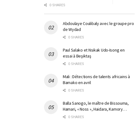
0 SHARES
Abdoulaye Coulibaly avec le groupe pro
de Wydad
0 SHARES
Paul Salako et Nsikak Udo-Isong en
essai à Beşiktaş
0 SHARES
Mali : Détections de talents africains à
Bamako en avril
0 SHARES
Balla Sanogo, le maître de Bissouma,
Hamari, « Noss », Haidara, Kamory…
0 SHARES