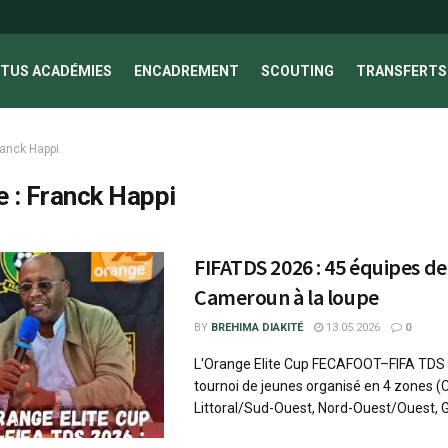
TUS ACADÉMIES
ENCADREMENT
SCOUTING
TRANSFERTS 
ranck Happi
e :
Franck Happi
FIFATDS 2026 : 45 équipes de
Cameroun à la loupe
BY
BREHIMA DIAKITÉ
13.05.2026
0
L'Orange Elite Cup FECAFOOT–FIFA TDS 
tournoi de jeunes organisé en 4 zones (
Littoral/Sud-Ouest, Nord-Ouest/Ouest, Gr