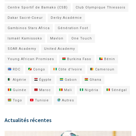
Centre Sportif de Bamako (CSB)
Club Olympique Thiessois
Dakar Sacré-Coeur
Derby Académie
Gambinos Stars Africa
Génération Foot
Ismaël Kamissoko
Mavlon
One Touch
SOAR Academy
United Academy
Young African Promises
Burkina Faso
Bénin
RDC
Congo
Côte d'Ivoire
Cameroun
Algérie
Égypte
Gabon
Ghana
Guinée
Maroc
Mali
Nigéria
Sénégal
Togo
Tunisie
Autres
Actualités récentes