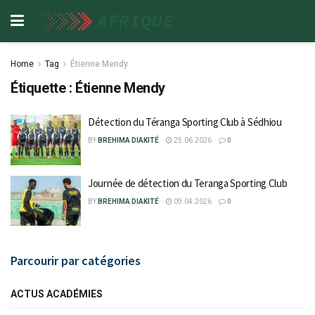
Home
Tag
Étienne Mendy
Étiquette :
Étienne Mendy
Détection du Téranga Sporting Club à Sédhiou
BY
BREHIMA DIAKITÉ
25.06.2026
0
Journée de détection du Teranga Sporting Club
BY
BREHIMA DIAKITÉ
09.04.2026
0
Parcourir par catégories
ACTUS ACADÉMIES