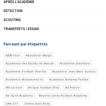
APRÈS L’ACADÉMIE
DÉTECTION
SCOUTING
TRANSFERTS / ESSAIS
Parcourir par étiquettes
ABM Foot
Aboubacar Maiga
Académie des Étoiles du Mandé
Académie Diambars
Académie Football Cherifla
Académie Jean-Marc Guillou
Académie Mohammed VI
Académie Motema Pembe
Africa Foot
Afrique Football Elite
AS Police
Be Sport Academy
Beyond Limits Football Academy
CAN U17
Centre Salif Keita