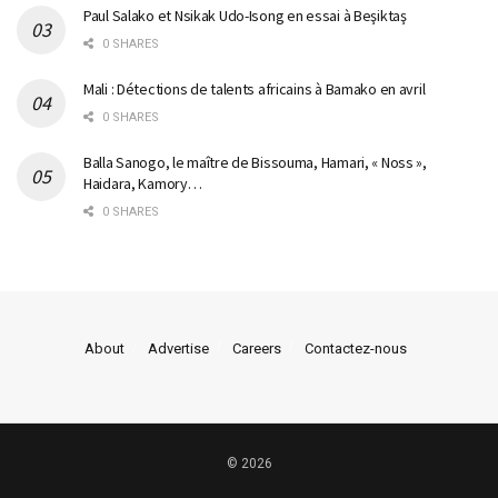
Paul Salako et Nsikak Udo-Isong en essai à Beşiktaş
0 SHARES
Mali : Détections de talents africains à Bamako en avril
0 SHARES
Balla Sanogo, le maître de Bissouma, Hamari, « Noss »,
Haidara, Kamory…
0 SHARES
About
Advertise
Careers
Contactez-nous
© 2026