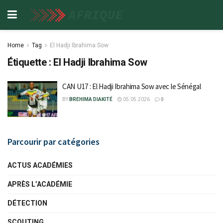
Home
Tag
El Hadji Ibrahima Sow
Étiquette :
El Hadji Ibrahima Sow
CAN U17 : El Hadji Ibrahima Sow avec le Sénégal
BY
BREHIMA DIAKITÉ
05.05.2026
0
Parcourir par catégories
ACTUS ACADÉMIES
APRÈS L’ACADÉMIE
DÉTECTION
SCOUTING