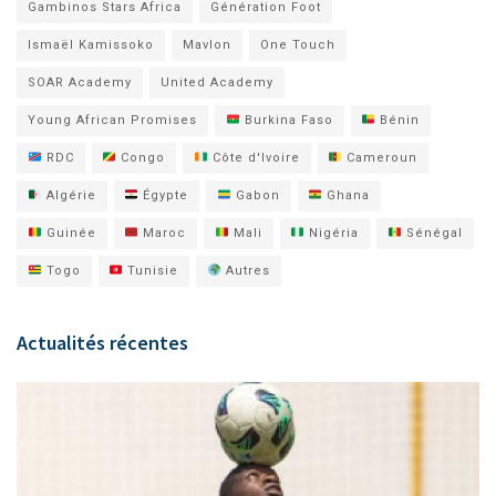
Gambinos Stars Africa
Génération Foot
Ismaël Kamissoko
Mavlon
One Touch
SOAR Academy
United Academy
Young African Promises
Burkina Faso
Bénin
RDC
Congo
Côte d'Ivoire
Cameroun
Algérie
Égypte
Gabon
Ghana
Guinée
Maroc
Mali
Nigéria
Sénégal
Togo
Tunisie
Autres
Actualités récentes