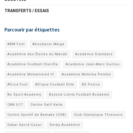
TRANSFERTS / ESSAIS
Parcourir par étiquettes
ABM Foot
Aboubacar Maiga
Académie des Étoiles du Mandé
Académie Diambars
Académie Football Cherifla
Académie Jean-Marc Guillou
Académie Mohammed VI
Académie Motema Pembe
Africa Foot
Afrique Football Elite
AS Police
Be Sport Academy
Beyond Limits Football Academy
CAN U17
Centre Salif Keita
Centre Sportif de Bamako (CSB)
Club Olympique Thiessois
Dakar Sacré-Coeur
Derby Académie