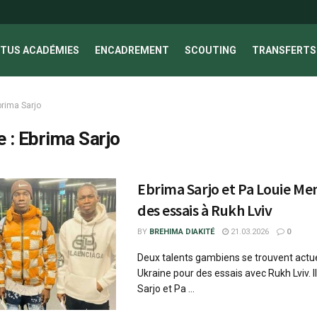
TUS ACADÉMIES
ENCADREMENT
SCOUTING
TRANSFERTS 
brima Sarjo
e :
Ebrima Sarjo
Ebrima Sarjo et Pa Louie M
des essais à Rukh Lviv
BY
BREHIMA DIAKITÉ
21.03.2026
0
Deux talents gambiens se trouvent actu
Ukraine pour des essais avec Rukh Lviv. Il
Sarjo et Pa ...