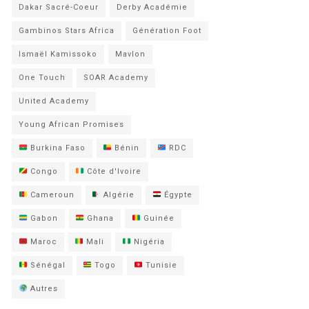
Dakar Sacré-Coeur
Derby Académie
Gambinos Stars Africa
Génération Foot
Ismaël Kamissoko
Mavlon
One Touch
SOAR Academy
United Academy
Young African Promises
Burkina Faso
Bénin
RDC
Congo
Côte d'Ivoire
Cameroun
Algérie
Égypte
Gabon
Ghana
Guinée
Maroc
Mali
Nigéria
Sénégal
Togo
Tunisie
Autres