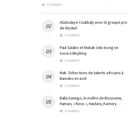
0 SHARES
Abdoulaye Coulibaly avec le groupe pro
de Wydad
0 SHARES
Paul Salako et Nsikak Udo-Isong en
essai à Beşiktaş
0 SHARES
Mali : Détections de talents africains à
Bamako en avril
0 SHARES
Balla Sanogo, le maître de Bissouma,
Hamari, « Noss », Haidara, Kamory…
0 SHARES