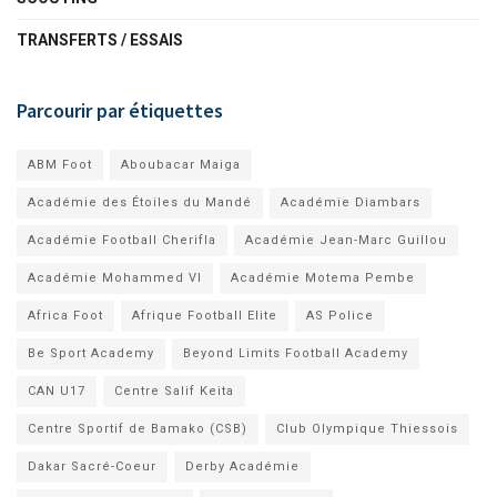
TRANSFERTS / ESSAIS
Parcourir par étiquettes
ABM Foot
Aboubacar Maiga
Académie des Étoiles du Mandé
Académie Diambars
Académie Football Cherifla
Académie Jean-Marc Guillou
Académie Mohammed VI
Académie Motema Pembe
Africa Foot
Afrique Football Elite
AS Police
Be Sport Academy
Beyond Limits Football Academy
CAN U17
Centre Salif Keita
Centre Sportif de Bamako (CSB)
Club Olympique Thiessois
Dakar Sacré-Coeur
Derby Académie