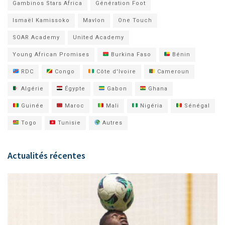
Gambinos Stars Africa
Génération Foot
Ismaël Kamissoko
Mavlon
One Touch
SOAR Academy
United Academy
Young African Promises
Burkina Faso
Bénin
RDC
Congo
Côte d'Ivoire
Cameroun
Algérie
Égypte
Gabon
Ghana
Guinée
Maroc
Mali
Nigéria
Sénégal
Togo
Tunisie
Autres
Actualités récentes