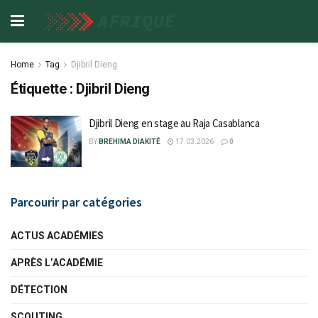
Home
Tag
Djibril Dieng
Étiquette :
Djibril Dieng
Djibril Dieng en stage au Raja Casablanca
BY
BREHIMA DIAKITÉ
17.03.2026
0
Parcourir par catégories
ACTUS ACADÉMIES
APRÈS L’ACADÉMIE
DÉTECTION
SCOUTING